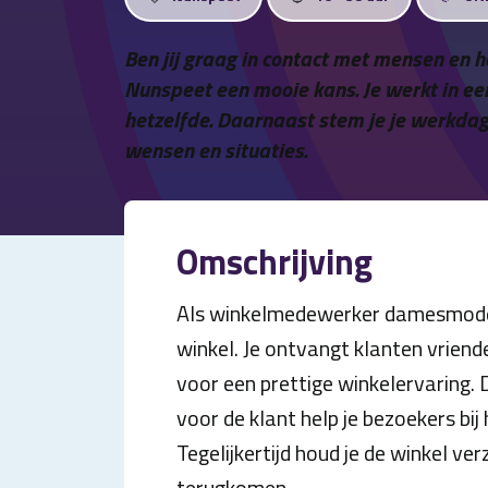
Ben jij graag in contact met mensen en
Nunspeet een mooie kans. Je werkt in ee
hetzelfde. Daarnaast stem je je werkdage
wensen en situaties.
Omschrijving
Als winkelmedewerker damesmode i
winkel. Je ontvangt klanten vriende
voor een prettige winkelervaring.
voor de klant help je bezoekers bij
Tegelijkertijd houd je de winkel ve
terugkomen.