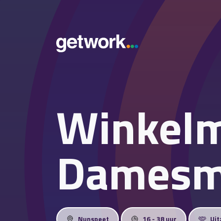
Winkel
Damesm
Nunspeet
16 - 38 uur
Uit