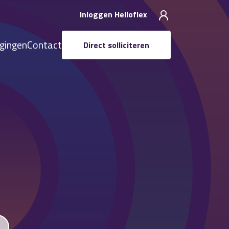
Inloggen Helloflex
igingen
Contact
Direct solliciteren
r