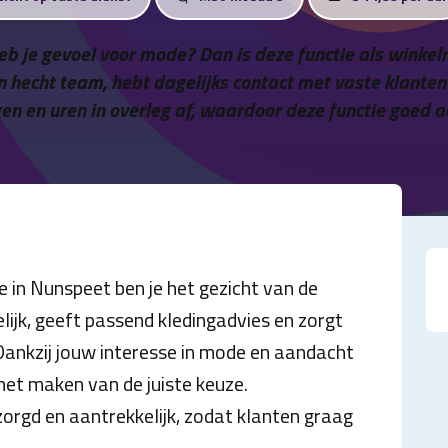
 heb je gevoel voor mode? Dan is deze functie als wi
n hecht team, hebt dagelijks contact met vaste klante
n en uren in overleg af, waardoor deze functie goed aa
n Nunspeet ben je het gezicht van de
lijk, geeft passend kledingadvies en zorgt
 Dankzij jouw interesse in mode en aandacht
 het maken van de juiste keuze.
rzorgd en aantrekkelijk, zodat klanten graag