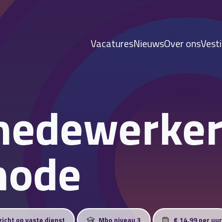
Vacatures
Nieuws
Over ons
Vest
medewerke
ode
zicht op vaste dienst
Mbo niveau 3
€ 14,99 per uur