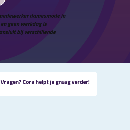
nkelmedewerker damesmode in
n en geen werkdag is
nsluit bij verschillende
Vragen? Cora helpt je graag verder!