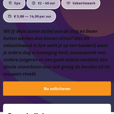
Contact
Epe
32 - 40 uur
Vakantiewerk
€ 5,88 — 14,99 per uur
Wil jij deze zomer actief aan de slag en liever
buiten werken dan binnen zitten? Met dit
vakantiewerk in Epe werk je op een kwekerij waar
je iedere dag in beweging bent, samenwerkt met
andere jongeren en een goed salaris verdient. Een
ideale zomerbaan voor wie graag de handen uit de
mouwen steekt.
Nu solliciteren