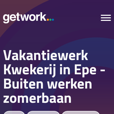
Vakantiewerk
Home
Kwekerij in Epe -
Vacatures
Buiten werken
Nieuws
zomerbaan
Over ons
Vestigingen