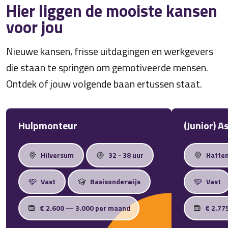
Hier liggen de mooiste kansen
voor jou
Nieuwe kansen, frisse uitdagingen en werkgevers
die staan te springen om gemotiveerde mensen.
Ontdek of jouw volgende baan ertussen staat.
Hulpmonteur
(Junior) 
Hilversum
32 - 38 uur
Hatte
Vast
Basisonderwijs
Vast
€ 2.600 — 3.000 per maand
€ 2.77