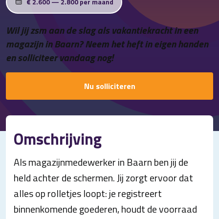
€ 2.600 — 2.800 per maand
Contact
Wil jij zsm aan de slag als vakantiekracht in een
magazijn in Baarn? Neem het heft in eigen handen
en solliciteer vandaag nog!
Nu solliciteren
Omschrijving
Als magazijnmedewerker in Baarn ben jij de
held achter de schermen. Jij zorgt ervoor dat
alles op rolletjes loopt: je registreert
binnenkomende goederen, houdt de voorraad