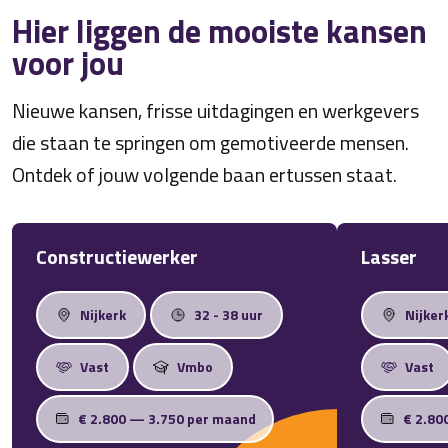
Hier liggen de mooiste kansen
voor jou
Nieuwe kansen, frisse uitdagingen en werkgevers
die staan te springen om gemotiveerde mensen.
Ontdek of jouw volgende baan ertussen staat.
Constructiewerker
Lasser
Nijkerk
32 - 38 uur
Nijker
Vast
Vmbo
Vast
€ 2.800 — 3.750 per maand
€ 2.80