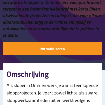
vacature als sloper in Ommen iets voor jou. Je komt
Contact
terecht in een hecht familiebedrijf met korte lijnen,
afwisselende projecten en collega’s die voor elkaar
klaarstaan. Hier krijg je de ruimte om jezelf te
ontwikkelen én verantwoordelijkheid te pakken in
je werk.
Nu solliciteren
Omschrijving
Als sloper in Ommen werk je aan uiteenlopende
sloopprojecten. Je voert zowel lichte als zware
sloopwerkzaamheden uit en werkt volgens