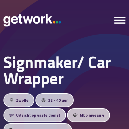
Signmaker/ Car
Home
Wrapper
Vacatures
Nieuws
Zwolle
32 - 40 uur
Over ons
Uitzicht op vaste dienst
Mbo niveau 4
Vestigingen