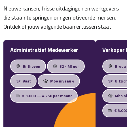
Nieuwe kansen, frisse uitdagingen en werkgevers
die staan te springen om gemotiveerde mensen.
Ontdek of jouw volgende baan ertussen staat.
Administratief Medewerker
Verkoper 
Bilthoven
32 - 40 uur
Breda
Vast
Mbo niveau 4
Uitzic
€ 3.000 — 4.250 per maand
Mbo ni
€ 3.00