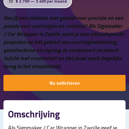
€ 2.700 — 3.400 per maand
Contact
Ben jij een vakman met gevoel voor precisie en een
passie voor voertuigen en reclame? Als Signmaker
/ Car Wrapper in Zwolle werk je aan uiteenlopende
projecten op het gebied van voertuigbelettering,
gevelreclame en signing. Je combineert technisch
inzicht met creativiteit en ziet jouw werk dagelijks
terug in het straatbeeld.
Nu solliciteren
Omschrijving
Als Signmaker / Car Wrapper in Zwolle geef je