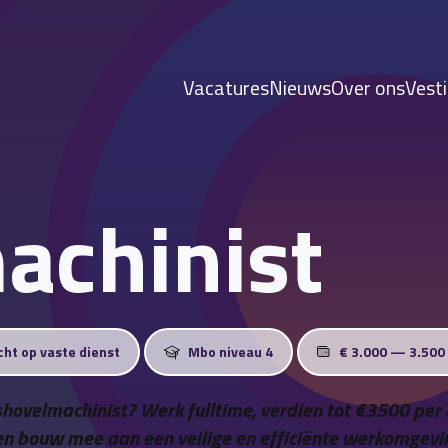
Vacatures
Nieuws
Over ons
Vest
achinist
cht op vaste dienst
Mbo niveau 4
€ 3.000 — 3.500
s shovelmachinist? Werk fulltime, verdien tot €3500 p
u en bouw mee aan een veilige en efficiënte werkomgevi