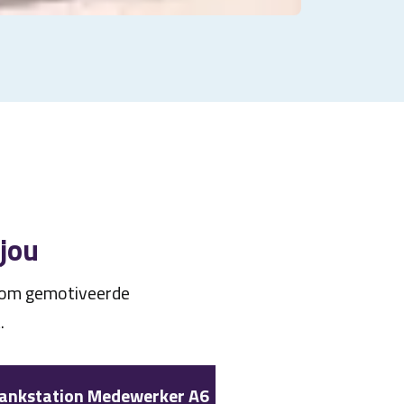
 jou
n om gemotiveerde
.
ankstation Medewerker A6
Specialist gron