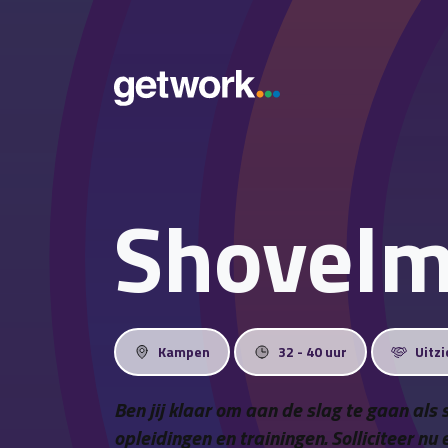
Shovelm
Kampen
32 - 40 uur
Uitzi
Ben jij klaar om aan de slag te gaan al
opleidingen en trainingen. Solliciteer n