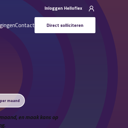
Inloggen Helloflex
igingen
Contact
Direct solliciteren
 per maand
er maand, en maak kans op
ng.