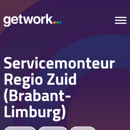
Servicemonteur
Home
Regio Zuid
Vacatures
(Brabant-
Nieuws
Limburg)
Over ons
Vestigingen