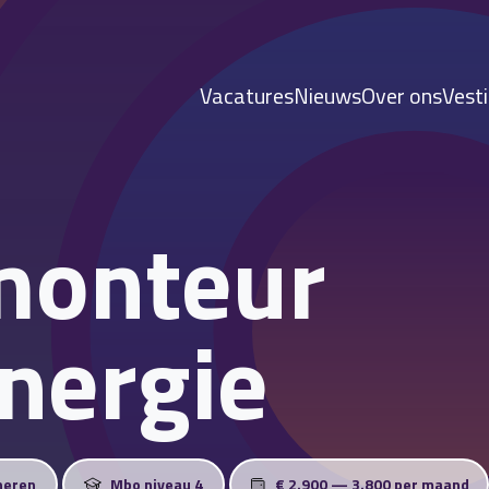
Vacatures
Nieuws
Over ons
Vest
monteur
nergie
heren
Mbo niveau 4
€ 2.900 — 3.800 per maand