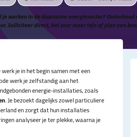
il je werken in de duurzame energiesector? Onderhoud
oor. Solliciteer direct, bel voor meer info of plan een k
werk je in het begin samen met een
ode werk je zelfstandig aan het
ndgebonden energie-installaties, zoals
en
. Je bezoekt dagelijks zowel particuliere
erland en zorgt dat hun installaties
ringen analyseer je ter plekke, waarna je