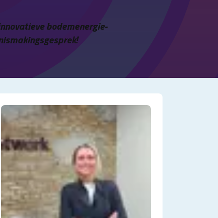
 innovatieve bodemenergie-
ennismakingsgesprek!