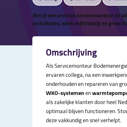
Ben jij een ervaren servicemonteur en w
installaties, werk zelfstandig en groei d
Omschrijving
Als Servicemonteur Bodemenergie 
ervaren collega, na een inwerkperi
onderhouden en repareren van gro
WKO-systemen
en
warmtepomp
als zakelijke klanten door heel Ned
optimaal blijven functioneren. Sto
deze vakkundig en snel verhelpt.