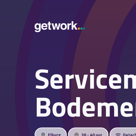
Service
Bodeme
Elburg
36 - 40 uur
Detac