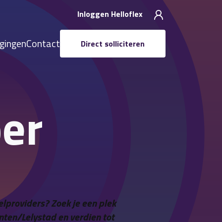
Inloggen Helloflex
igingen
Contact
Direct solliciteren
per
lproviders? Zoek je een plek
nten/Lelystad en verdien tot