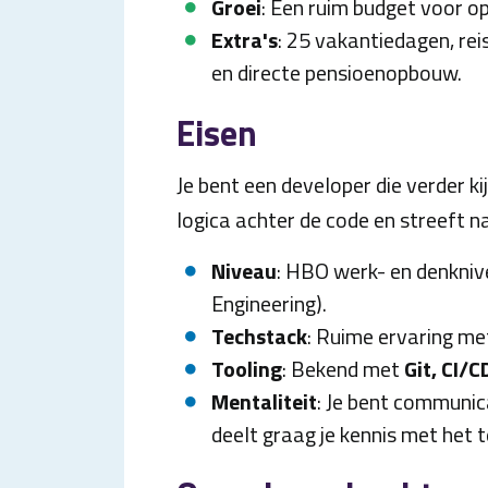
Groei
: Een ruim budget voor o
Extra's
: 25 vakantiedagen, re
en directe pensioenopbouw.
Eisen
Je bent een developer die verder kij
logica achter de code en streeft na
Niveau
: HBO werk- en denkniv
Engineering).
Techstack
: Ruime ervaring m
Tooling
: Bekend met
Git, CI/C
Mentaliteit
: Je bent communic
deelt graag je kennis met het 