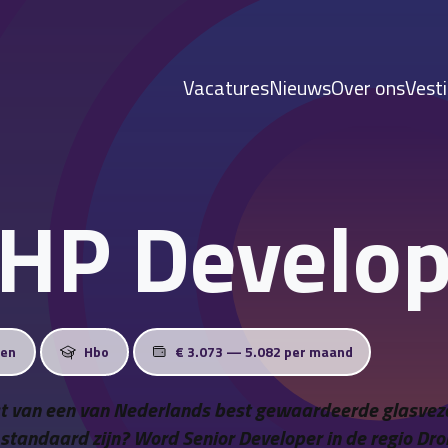
Vacatures
Nieuws
Over ons
Vest
PHP Develo
ren
Hbo
€ 3.073 — 5.082 per maand
at van een van Nederlands best gewaardeerde glasveze
 standaard zijn? Word Senior Developer in de regio Dro