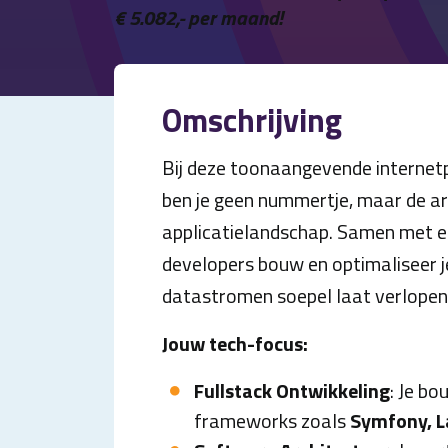
€ 5.082,- per maand!
Omschrijving
Bij deze toonaangevende internetp
ben je geen nummertje, maar de a
applicatielandschap. Samen met 
developers bouw en optimaliseer je
datastromen soepel laat verlopen
Jouw tech-focus:
Fullstack Ontwikkeling
: Je b
frameworks zoals
Symfony, La