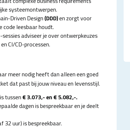
ertaalt complexe business requirements
elijke systeemontwerpen.
main-Driven Design
(DDD)
en zorgt voor
e code leesbaar houdt.
-sessies adviseer je over ontwerpkeuzes
s en CI/CD-processen.
aar meer nodig heeft dan alleen een goed
et dat past bij jouw niveau en levensstijl.
is tussen
€ 3.073,- en € 5.082,-.
epaalde dagen is bespreekbaar en je deelt
f 32 uur) is bespreekbaar.