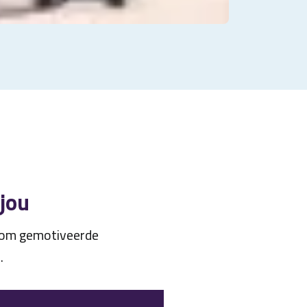
 jou
n om gemotiveerde
.