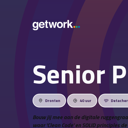
Senior 
Dronten
40 uur
Detache
Bouw jij mee aan de digitale ruggengra
waar 'Clean Code' en SOLID principles de