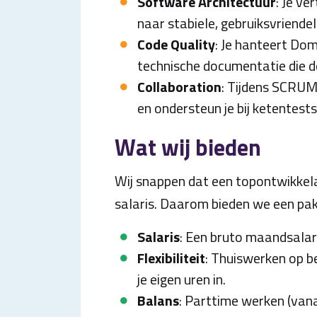
Software Architectuur
: Je v
naar stabiele, gebruiksvriend
Code Quality
: Je hanteert Do
technische documentatie die d
Collaboration
: Tijdens SCRUM
en ondersteun je bij ketentest
Wat wij bieden
Wij snappen dat een topontwikkel
salaris. Daarom bieden we een pakk
Salaris
: Een bruto maandsalar
Flexibiliteit
: Thuiswerken op b
je eigen uren in.
Balans
: Parttime werken (vana