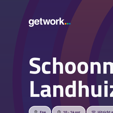
Schoon
Landhui
Epe
10 - 14 uur
Uitzicht 