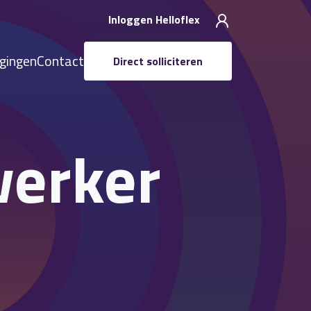
Inloggen Helloflex
igingen
Contact
Direct solliciteren
erker