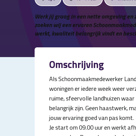
Werk jij graag in een nette omgeving en 
zoeken wij een ervaren Schoonmaakmedewe
werkt, kwaliteit belangrijk vindt en bes
Omschrijving
Als Schoonmaakmedewerker Landhu
woningen er iedere week weer verzo
ruime, sfeervolle landhuizen waar 
belangrijk zijn. Geen haastwerk,
jouw ervaring goed van pas komt.
Je start om 09.00 uur en werkt afh