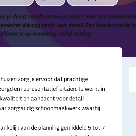
zie je direct resultaat van je inzet? Voor het schoonma
rker die oog heeft voor detail. Een ideale functie v
chikbaar is op maandag en/of vrijdag.
izen zorg je ervoor dat prachtige
rgd en representatief uitzien. Je werkt in
kwaliteit en aandacht voor detail
 maar zorgvuldig schoonmaakwerk waarbij
ankelijk van de planning gemiddeld 5 tot 7