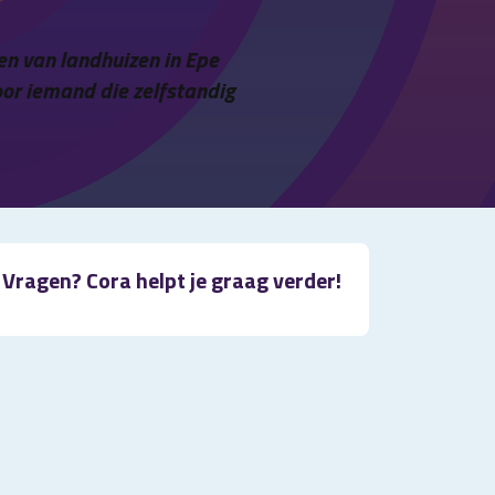
ken van landhuizen in Epe
oor iemand die zelfstandig
Vragen? Cora helpt je graag verder!