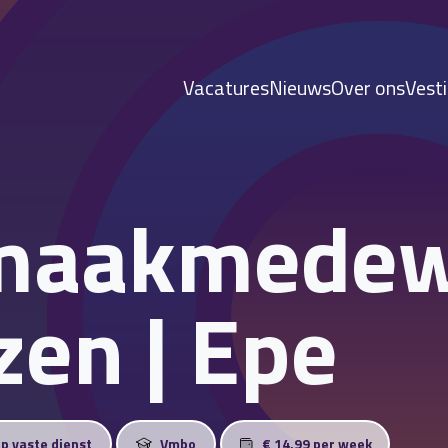
Vacatures
Nieuws
Over ons
Vest
maakmedew
zen | Epe
op vaste dienst
Vmbo
€ 14,99 per week