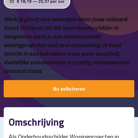
€ 18,18 — 25,37 per uur
Contact
Werk jij graag aan woningen waar jouw vakwerk
direct zichtbaar is? Als onderhoudsschilder in
Hoogeveen werk je aan uiteenlopende
woningprojecten met veel afwisseling. Je komt
terecht in een betrokken team waar kwaliteit,
duidelijke communicatie en prettig samenwerken
centraal staan.
Nu solliciteren
Omschrijving
Als Onderhoudsschilder Woningprojecten in