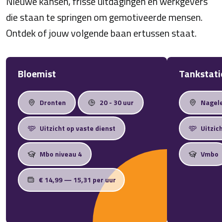
Nieuwe kansen, frisse uitdagingen en werkgevers
die staan te springen om gemotiveerde mensen.
Ontdek of jouw volgende baan ertussen staat.
Bloemist
Tankstat
Dronten
20 - 30 uur
Nagel
Uitzicht op vaste dienst
Uitzic
Mbo niveau 4
Vmbo
€ 14,99 — 15,31 per uur