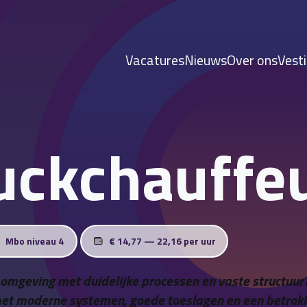
Vacatures
Nieuws
Over ons
Vest
uckchauffe
Mbo niveau 4
€ 14,77 — 22,16 per uur
 omgeving met duidelijke processen en vaste structuur?
met moderne systemen, goede toeslagen en een betro