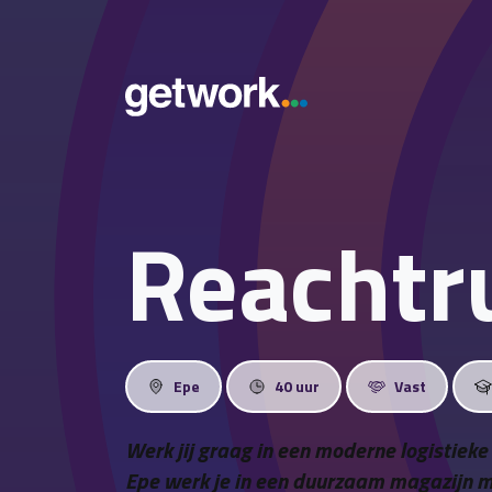
Reachtr
Epe
40 uur
Vast
Werk jij graag in een moderne logistieke
Epe werk je in een duurzaam magazijn 