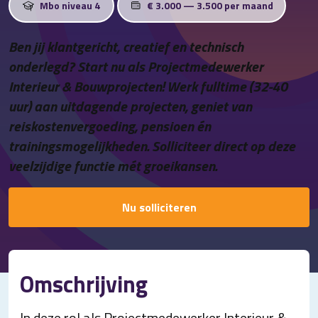
Mbo niveau 4
€ 3.000 — 3.500 per maand
Contact
Ben jij klantgericht, creatief en technisch
onderlegd? Start nu als Projectmedewerker
Interieur & Bouwprojecten! Werk fulltime (32-40
uur) aan uitdagende projecten, geniet van
reiskostenvergoeding, pensioen én
trainingsmogelijkheden. Solliciteer direct op deze
veelzijdige functie mét groeikansen.
Nu solliciteren
Omschrijving
In deze rol als Projectmedewerker Interieur &