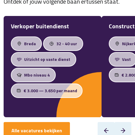
Ontdek of jouw volgende baan ertussen staat.
Verkoper buitendienst
Construct
Breda
32 - 40 uur
Nijker
Uitzicht op vaste dienst
Vast
Mbo niveau 4
€ 2.80
€ 3.000 — 3.650 per maand
Alle vacatures bekijken