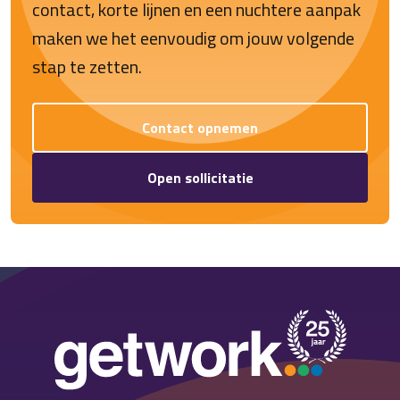
contact, korte lijnen en een nuchtere aanpak
maken we het eenvoudig om jouw volgende
stap te zetten.
Contact opnemen
Open sollicitatie