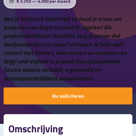
€ 3.250 — 4.000 per maand
Contact
Ben jij technisch onderlegd en houd je ervan om
projecten van begin tot eind te regelen? Als
projectcoördinator laadinfra zorg jij ervoor dat
laadpaalprojecten soepel verlopen. Je hebt veel
contact met klanten, leveranciers en monteurs en
krijgt veel vrijheid in je werk. Een afwisselende
functie waarin techniek, organisatie en
verantwoordelijkheid samenkomen.
Nu solliciteren
Omschrijving