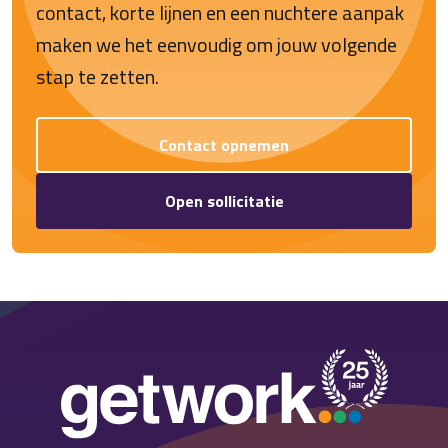
contact, korte lijnen en een nuchtere aanpak
maken we het eenvoudig om jouw volgende
stap te zetten.
Contact opnemen
Open sollicitatie