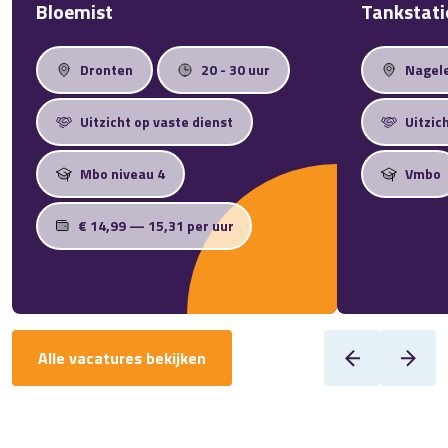
Bloemist
Tankstat
Dronten
20 - 30 uur
Nagel
Uitzicht op vaste dienst
Uitzic
Mbo niveau 4
Vmbo
€ 14,99 — 15,31 per uur
Alle vacatures bekijken