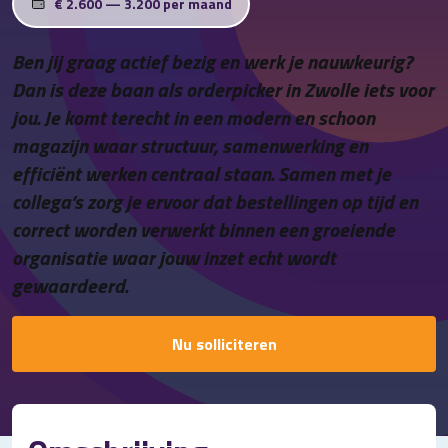
€ 2.600 — 3.200 per maand
Contact
Ben jij graag actief bezig en werk je nauwkeurig?
Dan is deze baan als orderpicker in Zwolle iets voor
jou. Je komt terecht in een modern en schoon
magazijn waar structuur, samenwerking en
efficiënt werken centraal staan. Samen met je
collega’s zorg je ervoor dat bestellingen op tijd en
correct worden verwerkt binnen een groeiende
organisatie waar jouw inzet echt wordt
gewaardeerd.
Nu solliciteren