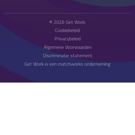
© 2026
Get Work
.
Cookiebeleid
Privacybeleid
Algemene Voorwaarden
Discriminatie statement
Get Work is een matchworks onderneming