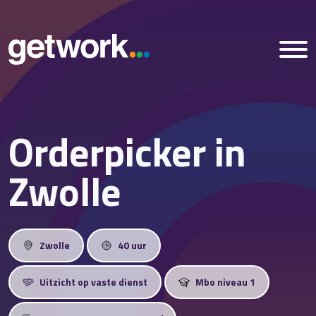
Orderpicker in
Home
Zwolle
Vacatures
Nieuws
Zwolle
40 uur
Over ons
Uitzicht op vaste dienst
Mbo niveau 1
Vestigingen