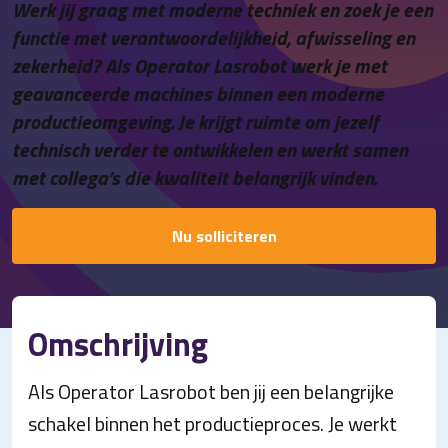
Werk jij graag met moderne techniek en zoek je een
Contact
functie met verantwoordelijkheid, afwisseling en
zekerheid? Als Operator Lasrobot werk je met
geavanceerde machines binnen een moderne
productieomgeving. Je krijgt ruimte om jezelf
technisch verder te ontwikkelen en werkt samen
met collega’s die kwaliteit belangrijk vinden.
Nu solliciteren
Omschrijving
Als Operator Lasrobot ben jij een belangrijke
schakel binnen het productieproces. Je werkt