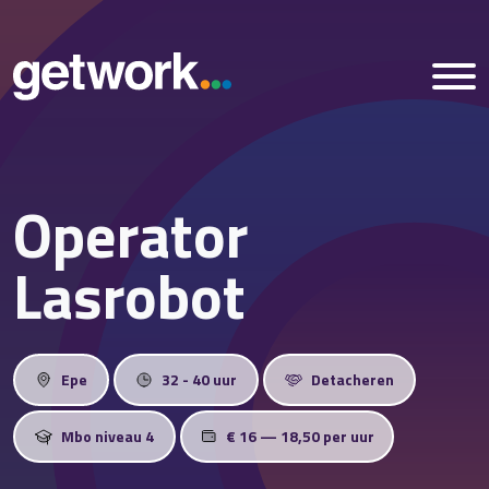
Operator
Home
Lasrobot
Vacatures
Nieuws
Epe
32 - 40 uur
Detacheren
Over ons
Mbo niveau 4
€ 16 — 18,50 per uur
Vestigingen