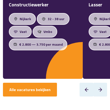
Constructiewerker
Lasser
Nijkerk
32 - 38 uur
Nijker
Vast
Vmbo
Vast
€ 2.800 — 3.750 per maand
€ 2.80
Alle vacatures bekijken