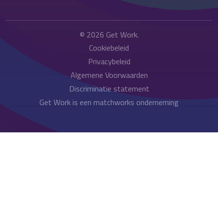
© 2026
Get Work
.
Cookiebeleid
Privacybeleid
Algemene Voorwaarden
Discriminatie statement
Get Work is een matchworks onderneming