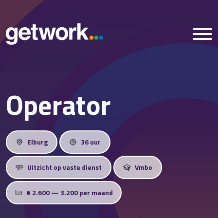
Operator
Home
Vacatures
Elburg
36 uur
Nieuws
Uitzicht op vaste dienst
Vmbo
Over ons
€ 2.600 — 3.200 per maand
Vestigingen