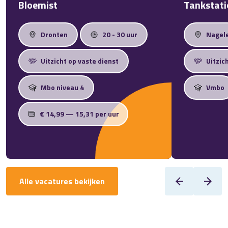
Bloemist
Tankstat
Dronten
20 - 30 uur
Nagel
Uitzicht op vaste dienst
Uitzic
Mbo niveau 4
Vmbo
€ 14,99 — 15,31 per uur
Alle vacatures bekijken