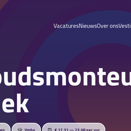
Vacatures
Nieuws
Over ons
Vest
oudsmonte
iek
ren
Vmbo
€ 17,31 — 23,08 per uur