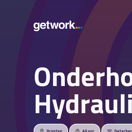
Onderh
Hydraul
Dronten
40 uur
Detache