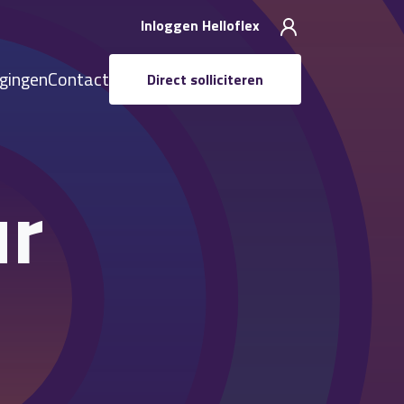
Inloggen Helloflex
igingen
Contact
Direct solliciteren
ur