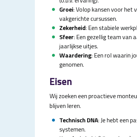
(o.b.v. ervaring).
Groei
: Volop kansen voor het 
vakgerichte cursussen.
Zekerheid
: Een stabiele werkp
Sfeer
: Een gezellig team van a
jaarlijkse uitjes.
Waardering
: Een rol waarin j
genomen.
Eisen
Wij zoeken een proactieve monteu
blijven leren.
Technisch DNA
: Je hebt een p
systemen.