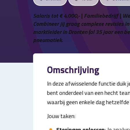
Salaris tot € 4.000,- | Familiebedrijf | 
Combineer jij graag complexe revisies in
marktleider in Dronten (al 35 jaar een b
pneumatiek.
Omschrijving
In deze afwisselende functie duik j
bent onderdeel van een hecht team
waarbij geen enkele dag hetzelfde 
Jouw taken:
Storingen oplossen
: Je analy