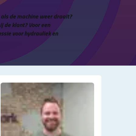
pt als de machine weer draait?
j de klant? Voor een
ssie voor hydrauliek en