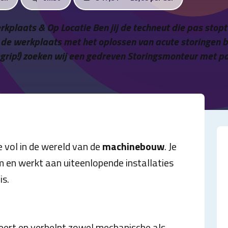
Werkplaats & Op Locatie Ben jij de techneut die pas sto
 de werkplaats met het oplossen van acute storingen bi
egrip!) zoeken wij een gedreven Storingsmonteur met pa
e vol in de wereld van de
machinebouw
. Je
 en werkt aan uiteenlopende installaties
is.
seert en verhelpt zowel mechanische als