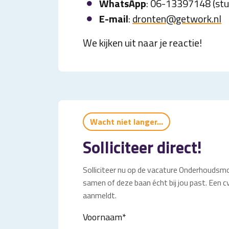
WhatsApp
: 06-13397148 (stuu
E-mail
:
dronten@getwork.nl
We kijken uit naar je reactie!
Wacht niet langer...
Solliciteer direct!
Solliciteer nu op de vacature Onderhoudsmont
samen of deze baan écht bij jou past. Een cv
aanmeldt.
Voornaam
*