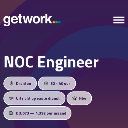
NOC Engineer
Home
Vacatures
Dronten
32 - 40 uur
Nieuws
Uitzicht op vaste dienst
Hbo
Over ons
€ 3.073 — 4.392 per maand
Vestigingen