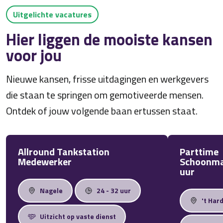
Uitgelichte vacatures
Hier liggen de mooiste kansen
voor jou
Nieuwe kansen, frisse uitdagingen en werkgevers
die staan te springen om gemotiveerde mensen.
Ontdek of jouw volgende baan ertussen staat.
Allround Tankstation
Parttime
Medewerker
Schoonma
uur
Nagele
24 - 32 uur
't Har
Uitzicht op vaste dienst