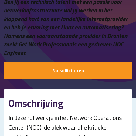
Ben jij een technisch talent met een passie voor
Contact
netwerkinfrastructuur? Wil jij werken in het
kloppend hart van een landelijke internetprovider
en heb je ervaring met Linux en automatisering?
Namens een vooraanstaande provider in Dronten
zoekt Get Work Professionals een gedreven NOC
Engineer.
Nu solliciteren
Omschrijving
In deze rol werk je in het Network Operations
Center (NOC), de plek waar alle kritieke