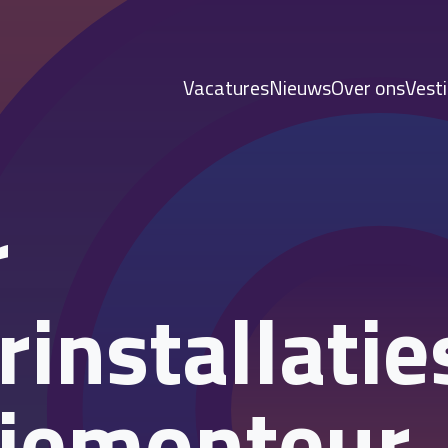
Vacatures
Nieuws
Over ons
Vest
r
rinstallatie
tiemonteur