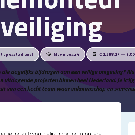
veiliging
ht op vaste dienst
Mbo niveau 4
€ 2.598,27 — 3.0
es die dagelijks bijdragen aan een veilige omgeving? Al
an uitdagende projecten binnen heel Nederland. Je krijg
uit van een hecht team waar vakmanschap en samenw
ben je verantwoordelijk voor het monteren,