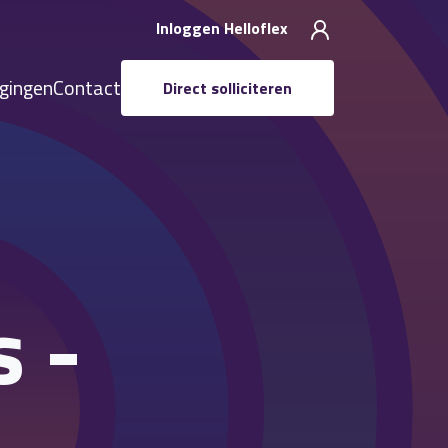
Inloggen Helloflex
igingen
Contact
Direct solliciteren
s -