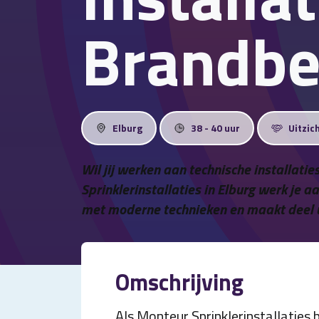
Brandbe
Elburg
38 - 40 uur
Uitzic
Wil jij werken aan technische installati
Sprinklerinstallaties in Elburg werk je a
met moderne technieken en maakt deel 
Omschrijving
Als Monteur Sprinklerinstallaties 