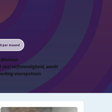
00 per maand
s Monteur
t veel zelfstandigheid, werkt
erking vooropstaan.