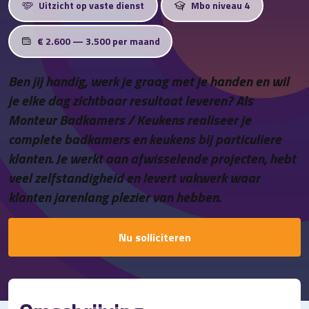
Uitzicht op vaste dienst
Mbo niveau 4
Contact
€ 2.600 — 3.500 per maand
Ben jij handig, werk je graag met je handen en wil
je elke dag zichtbaar resultaat leveren? Als
Monteur Badkamers / Keukens realiseer je
complete badkamers en keukens bij particuliere
klanten. Je werkt aan afwisselende projecten, hebt
veel zelfstandigheid en levert vakwerk waar
klanten jarenlang plezier van hebben.
Nu solliciteren