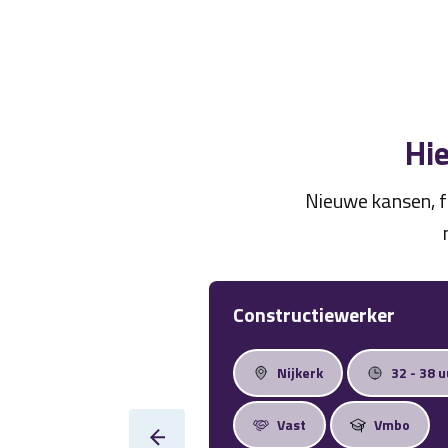
Hie
Nieuwe kansen, f
Constructiewerker
Nijkerk
32 - 38 u
Vast
Vmbo