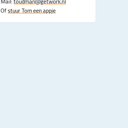
Mail:
toudman@getwork.nl
Of
stuur Tom een appje