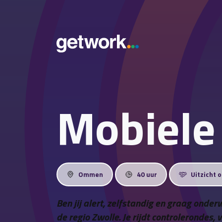
Mobiele 
Ommen
40 uur
Uitzicht 
Ben jij alert, zelfstandig en graag onder
de regio Zwolle. Je rijdt controlerondes