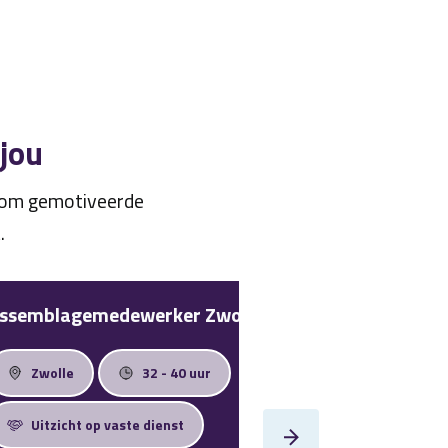
 jou
n om gemotiveerde
.
ssemblagemedewerker Zwolle
Technisch Teke
Zwolle
32 - 40 uur
Nunspeet
Uitzicht op vaste dienst
Uitzicht op va