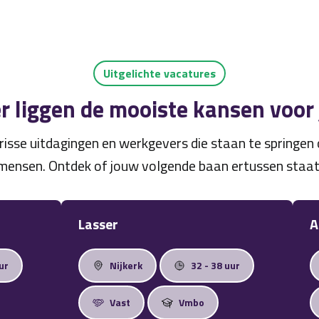
Uitgelichte vacatures
r liggen de mooiste kansen voor
risse uitdagingen en werkgevers die staan te springe
mensen. Ontdek of jouw volgende baan ertussen staat
Lasser
A
ur
Nijkerk
32 - 38 uur
Vast
Vmbo