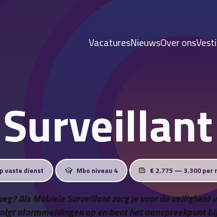
Vacatures
Nieuws
Over ons
Vest
Surveillant
op vaste dienst
Mbo niveau 4
€ 2.775 — 3.300 per
weg? Als Mobiele Surveillant zorg je voor de veiligheid
, volgt alarmmeldingen op en bent het aanspreekpunt bij