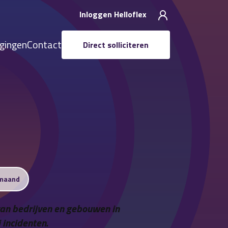
Inloggen Helloflex
igingen
Contact
Direct solliciteren
 maand
 van bedrijven en gebouwen in
 incidenten.