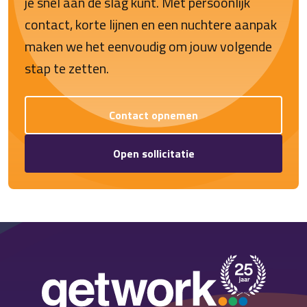
je snel aan de slag kunt. Met persoonlijk
contact, korte lijnen en een nuchtere aanpak
maken we het eenvoudig om jouw volgende
stap te zetten.
Contact opnemen
Open sollicitatie