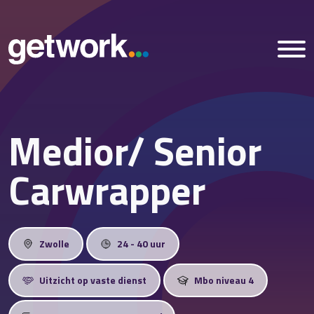
Medior/ Senior
Home
Carwrapper
Vacatures
Nieuws
Zwolle
24 - 40 uur
Over ons
Uitzicht op vaste dienst
Mbo niveau 4
Vestigingen