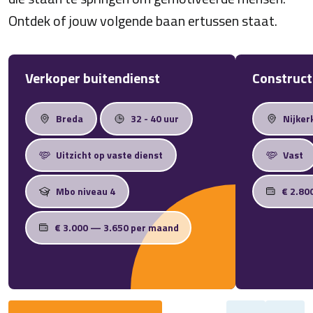
Ontdek of jouw volgende baan ertussen staat.
Verkoper buitendienst
Construct
Breda
32 - 40 uur
Nijker
Uitzicht op vaste dienst
Vast
Mbo niveau 4
€ 2.80
€ 3.000 — 3.650 per maand