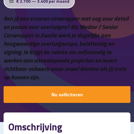
€ 2.700 — 3.400 per maand
Contact
Ben jij een ervaren carwrapper met oog voor detail
en passie voor voertuigen? Als Medior / Senior
Carwrapper in Zwolle werk je dagelijks aan
hoogwaardige voertuigwraps, belettering en
signing. Je krijgt de ruimte om zelfstandig te
werken aan uiteenlopende projecten en levert
zichtbaar vakwerk waar zowel klanten als jij trots
op kunnen zijn.
Nu solliciteren
Omschrijving