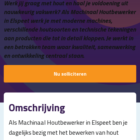
Werk jij graag met hout en haal je voldoening uit
Contact
nauwkeurig vakwerk? Als Machinaal Houtbewerker
in Elspeet werk je met moderne machines,
verschillende houtsoorten en technische tekeningen
aan producten die tot in detail kloppen. Je werkt in
een betrokken team waar kwaliteit, samenwerking
en ontwikkeling centraal staan.
Nu solliciteren
Omschrijving
Als Machinaal Houtbewerker in Elspeet ben je
dagelijks bezig met het bewerken van hout