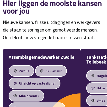
Hier liggen de mooiste kansen
voor jou
Nieuwe kansen, frisse uitdagingen en werkgevers
die staan te springen om gemotiveerde mensen.
Ontdek of jouw volgende baan ertussen staat.
Assemblagemedewerker Zwolle
Tankstati
Tollebeek
Zwolle
32 - 40 uur
Nagel
Uitzicht op vaste dienst
Uitzic
Mbo niveau 3
Vmbo