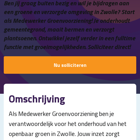
Ben jij graag buiten bezig en wil je bijdragen aan
Contact
een groene en verzorgde omgeving in Zwolle? Start
als Medewerker Groenvoorziening! Je onderhoudt
gemeentegrond, maait bermen en verzorgt
plantsoenen. Ontwikkel jezelf verder in een fulltime
functie met groeimogelijkheden. Solliciteer direct!
Nu solliciteren
Omschrijving
Als Medewerker Groenvoorziening ben je
verantwoordelijk voor het onderhoud van het
openbaar groen in Zwolle. Jouw inzet zorgt