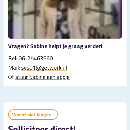
Vragen? Sabine helpt je graag verder!
Bel:
06-25463960
Mail:
svs01@getwork.nl
Of
stuur Sabine een appje
Wacht niet langer...
Solliciteer direct!