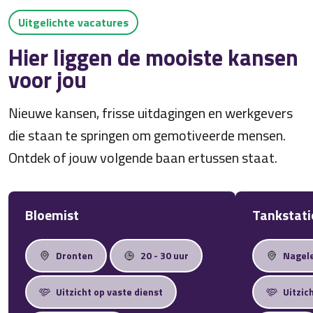
Uitgelichte vacatures
Hier liggen de mooiste kansen
voor jou
Nieuwe kansen, frisse uitdagingen en werkgevers
die staan te springen om gemotiveerde mensen.
Ontdek of jouw volgende baan ertussen staat.
Bloemist
Tankstat
Dronten
20 - 30 uur
Nagel
Uitzicht op vaste dienst
Uitzic