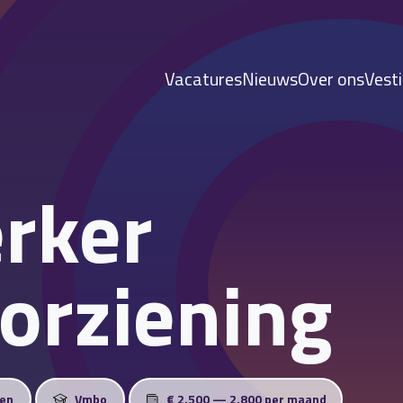
Vacatures
Nieuws
Over ons
Vest
rker
orziening
en
Vmbo
€ 2.500 — 2.800 per maand