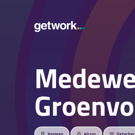
Medewe
Groenvo
Kampen
40 uur
Detacher