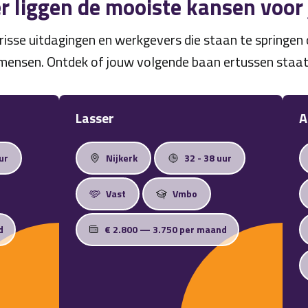
r liggen de mooiste kansen voor
risse uitdagingen en werkgevers die staan te springe
mensen. Ontdek of jouw volgende baan ertussen staat
Lasser
A
ur
Nijkerk
32 - 38 uur
Vast
Vmbo
d
€ 2.800 — 3.750 per maand