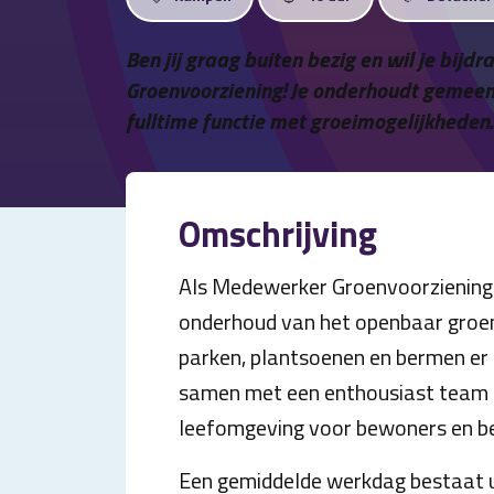
Ben jij graag buiten bezig en wil je bij
Groenvoorziening! Je onderhoudt gemeent
fulltime functie met groeimogelijkheden. S
Omschrijving
Als Medewerker Groenvoorziening 
onderhoud van het openbaar groen 
parken, plantsoenen en bermen er he
samen met een enthousiast team e
leefomgeving voor bewoners en b
Een gemiddelde werkdag bestaat u