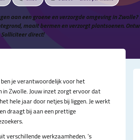
dragen aan een groene en verzorgde omgeving in Zwolle
egrond, maait bermen en verzorgt plantsoenen. Ontwik
olliciteer direct!
ben je verantwoordelijk voor het
in Zwolle. Jouw inzet zorgt ervoor dat
t hele jaar door netjes bij liggen. Je werkt
n draagt bij aan een prettige
ezoekers.
it verschillende werkzaamheden. ’s