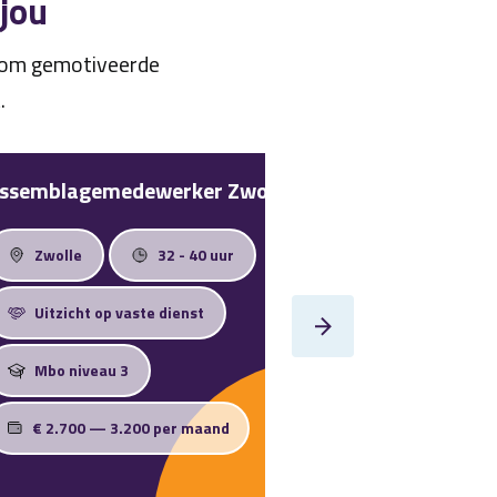
 jou
n om gemotiveerde
.
ssemblagemedewerker Zwolle
Technisch Teke
Zwolle
32 - 40 uur
Nunspeet
Uitzicht op vaste dienst
Uitzicht op va
Mbo niveau 3
Mbo niveau 4
€ 2.700 — 3.200 per maand
€ 3.500 — 3.9