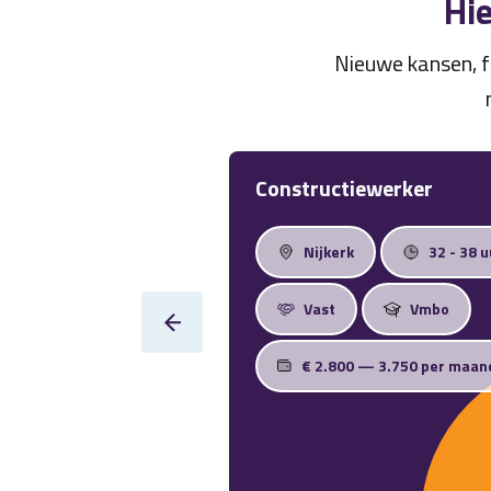
Hie
Nieuwe kansen, f
Constructiewerker
Nijkerk
32 - 38 u
Vast
Vmbo
€ 2.800 — 3.750 per maan