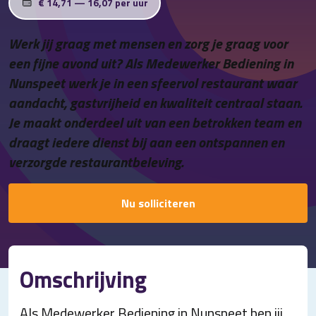
€ 14,71 — 16,07 per uur
Contact
Werk jij graag met mensen en zorg je graag voor
een fijne avond uit? Als Medewerker Bediening in
Nunspeet werk je in een sfeervol restaurant waar
aandacht, gastvrijheid en kwaliteit centraal staan.
Je maakt onderdeel uit van een betrokken team en
draagt iedere dienst bij aan een ontspannen en
verzorgde restaurantbeleving.
Nu solliciteren
Omschrijving
Als Medewerker Bediening in Nunspeet ben jij