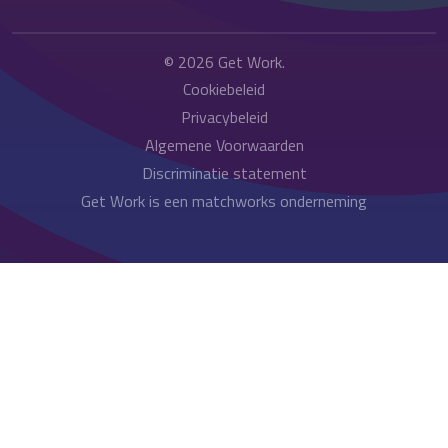
© 2026
Get Work
.
Cookiebeleid
Privacybeleid
Algemene Voorwaarden
Discriminatie statement
Get Work is een matchworks onderneming