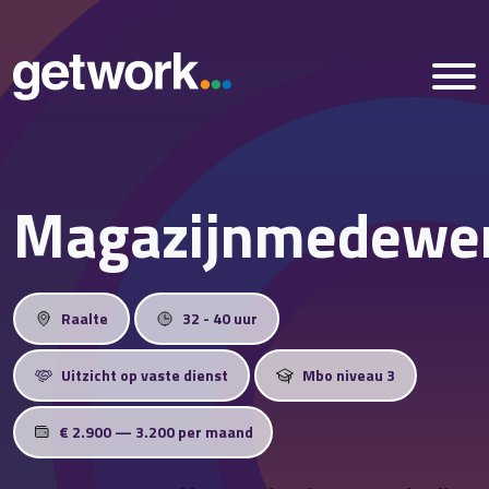
Magazijnmedewe
Home
Vacatures
Raalte
32 - 40 uur
Nieuws
Uitzicht op vaste dienst
Mbo niveau 3
Over ons
€ 2.900 — 3.200 per maand
Vestigingen