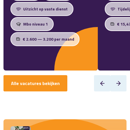
Uitzicht op vaste dienst
Tijdeli
Mbo niveau 1
€ 15,4
€ 2.600 — 3.200 per maand
Alle vacatures bekijken