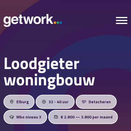
Loodgieter
Home
woningbouw
Vacatures
Nieuws
Elburg
32 - 40 uur
Detacheren
Over ons
Mbo niveau 3
€ 2.800 — 3.800 per maand
Vestigingen