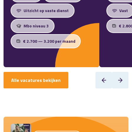
Uitzicht op vaste dienst
Vast
Mbo niveau 3
€ 2.80
€ 2.700 — 3.200 per maand
Alle vacatures bekijken