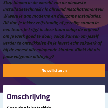
Stap binnen in de wereld van de nieuwste
Contact
installatietechniek! Als allround installatiemonteur
W werk je aan moderne en duurzame installaties.
Dit doe je lekker zelfstandig of gezellig samen in
een team. Je krijgt in deze baan volop de vrijheid
om je werk goed te doen, volop kansen om jezelf
verder te ontwikkelen én je levert echt vakwerk af
bij de meest uiteenlopende klanten. Klinkt dit als
jouw volgende uitdaging?
Nu solliciteren
Omschrijving
Geen dag is hetzelfde