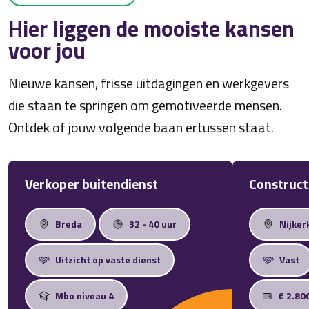
Hier liggen de mooiste kansen
voor jou
Nieuwe kansen, frisse uitdagingen en werkgevers
die staan te springen om gemotiveerde mensen.
Ontdek of jouw volgende baan ertussen staat.
Verkoper buitendienst
Construct
Breda
32 - 40 uur
Nijker
Uitzicht op vaste dienst
Vast
Mbo niveau 4
€ 2.80