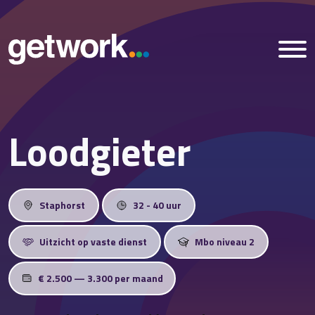
Loodgieter
Home
Vacatures
Staphorst
32 - 40 uur
Nieuws
Uitzicht op vaste dienst
Mbo niveau 2
Over ons
€ 2.500 — 3.300 per maand
Vestigingen