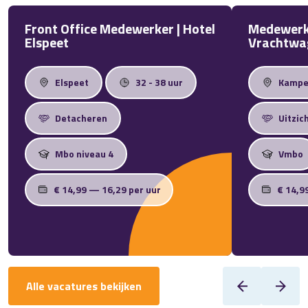
Front Office Medewerker | Hotel
Medewerk
Elspeet
Vrachtwa
Elspeet
32 - 38 uur
Kamp
Detacheren
Uitzic
Mbo niveau 4
Vmbo
€ 14,99 — 16,29 per uur
€ 14,9
Alle vacatures bekijken