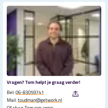
Vragen? Tom helpt je graag verder!
Bel:
06-83059741
Mail:
toudman@getwork.nl
Of
stuur Tom een appje