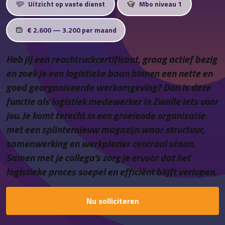
Uitzicht op vaste dienst
Mbo niveau 1
Contact
€ 2.600 — 3.200 per maand
Heb jij een reachtruckcertificaat, graag actief bezig
en zoek je een logistieke baan binnen een nette en
goed georganiseerde werkomgeving? Dan is deze
functie als logistiek medewerker in Zwolle iets voor
jou. Je komt terecht in een groeiende organisatie
met een splinternieuw magazijn waar structuur,
samenwerking en werkplezier centraal staan.
Samen met je collega’s zorg je ervoor dat het
logistieke proces soepel en efficiënt blijft verlopen.
Nu solliciteren