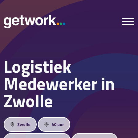
Logistiek
Home
Medewerker in
Vacatures
Zwolle
Nieuws
Over ons
Zwolle
40 uur
Vestigingen