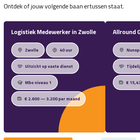
Ontdek of jouw volgende baan ertussen staat.
Logistiek Medewerker in Zwolle
Allround 
Zwolle
40 uur
Nunsp
Uitzicht op vaste dienst
Tijdeli
Mbo niveau 1
€ 15,4
€ 2.600 — 3.200 per maand