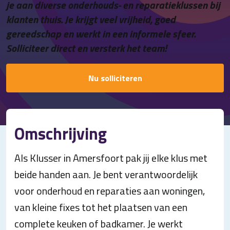
je aan diverse onderhouds- en reparatieklussen bij
Contact
klanten thuis. Je krijgt veel vrijheid, goed
gereedschap en werkt in een informele sfeer.
Solliciteer direct en versterk het team!
Nu solliciteren
Omschrijving
Als Klusser in Amersfoort pak jij elke klus met
beide handen aan. Je bent verantwoordelijk
voor onderhoud en reparaties aan woningen,
van kleine fixes tot het plaatsen van een
complete keuken of badkamer. Je werkt