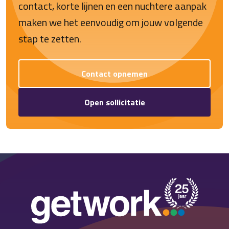
contact, korte lijnen en een nuchtere aanpak
maken we het eenvoudig om jouw volgende
stap te zetten.
Contact opnemen
Open sollicitatie