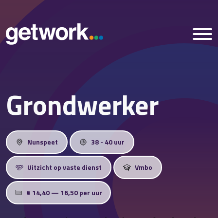
Grondwerker
Home
Vacatures
Nunspeet
38 - 40 uur
Nieuws
Uitzicht op vaste dienst
Vmbo
Over ons
€ 14,40 — 16,50 per uur
Vestigingen