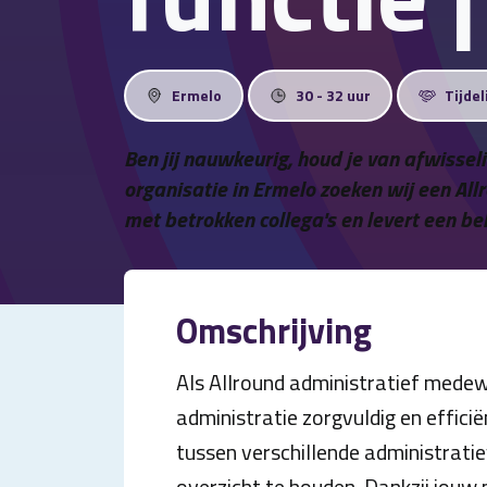
Ermelo
30 - 32 uur
Tijdel
Ben jij nauwkeurig, houd je van afwisseli
organisatie in Ermelo zoeken wij een All
met betrokken collega's en levert een be
Omschrijving
Als Allround administratief medewe
administratie zorgvuldig en efficië
tussen verschillende administrat
overzicht te houden. Dankzij jouw