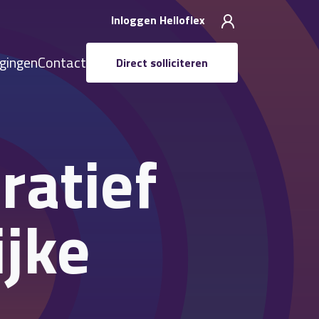
Inloggen Helloflex
igingen
Contact
Direct solliciteren
ratief
ijke