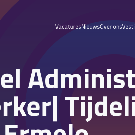
Vacatures
Nieuws
Over ons
Vest
el Administ
er| Tijdel
| Ermelo