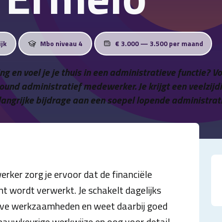
ijk
Mbo niveau 4
€ 3.000 — 3.500 per maand
ng en voel je je thuis in een administratieve functie? V
round administratief medewerker. Je krijgt een veelzi
langrijke bijdrage aan een soepel lopende administrati
rker zorg je ervoor dat de financiële
nt wordt verwerkt. Je schakelt dagelijks
ieve werkzaamheden en weet daarbij goed
 nauwkeurige werkwijze en oog voor detail