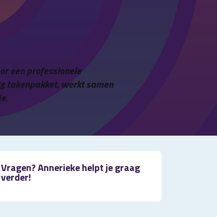
oor een professionele
jdig takenpakket, werkt samen
e.
Vragen? Annerieke helpt je graag
verder!