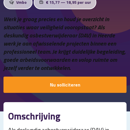
Vmbo
€ 15,77 — 18,95 per uur
Contact
Werk je graag precies en houd je overzicht in
situaties waar veiligheid vooropstaat? Als
deskundig asbestverwijderaar (DAV) in Heerde
werk je aan afwisselende projecten binnen een
professioneel team. Je krijgt duidelijke begeleiding,
goede arbeidsvoorwaarden en volop ruimte om
jezelf verder te ontwikkelen.
Nu solliciteren
Omschrijving
Als deskundig asbestverwijderaar (DAV) in