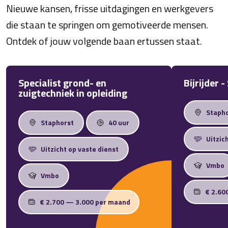
Nieuwe kansen, frisse uitdagingen en werkgevers
die staan te springen om gemotiveerde mensen.
Ontdek of jouw volgende baan ertussen staat.
Specialist grond- en
Bijrijder 
zuigtechniek in opleiding
Staph
Staphorst
40 uur
Uitzic
Uitzicht op vaste dienst
Vmbo
Vmbo
€ 2.60
€ 2.700 — 3.000 per maand