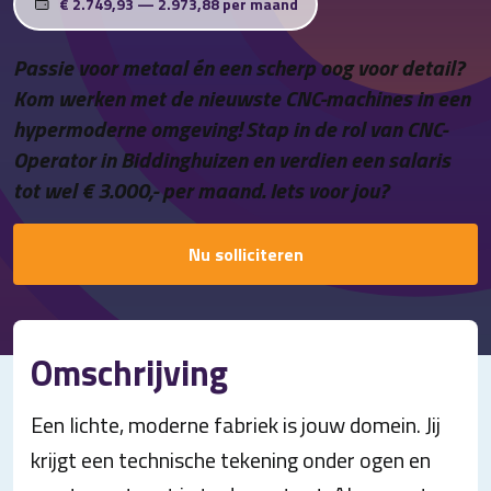
€ 2.749,93 — 2.973,88 per maand
Contact
Passie voor metaal én een scherp oog voor detail?
Kom werken met de nieuwste CNC-machines in een
hypermoderne omgeving! Stap in de rol van CNC-
Operator in Biddinghuizen en verdien een salaris
tot wel € 3.000,- per maand. Iets voor jou?
Nu solliciteren
Omschrijving
Een lichte, moderne fabriek is jouw domein. Jij
krijgt een technische tekening onder ogen en