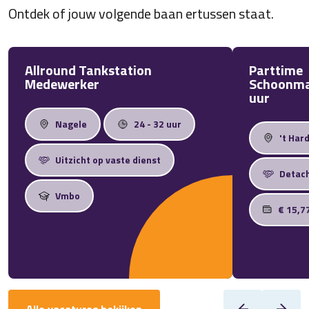
Ontdek of jouw volgende baan ertussen staat.
Allround Tankstation
Parttime
Medewerker
Schoonma
uur
Nagele
24 - 32 uur
't Har
Uitzicht op vaste dienst
Detac
Vmbo
€ 15,7