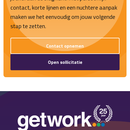
contact, korte lijnen en een nuchtere aanpak
maken we het eenvoudig om jouw volgende
stap te zetten.
Contact opnemen
Open sollicitatie