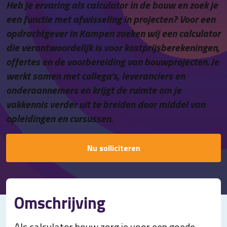
Heb je ervaring als calculator in de bouw en zoek je
Contact
een functie met afwisseling in projecten? Voor een
opdrachtgever in Kampen zoeken wij een calculator
die verantwoordelijk is voor kostprijsberekeningen,
offertes en de voorbereiding van bouwprojecten. Je
werkt samen met collega's, leveranciers en
onderaannemers en krijgt de ruimte om je
vakkennis verder uit te breiden door middel van
opleidingen en cursussen.
Nu solliciteren
Omschrijving
Als calculator bouw zorg je voor een goede