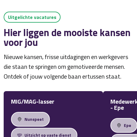
Uitgelichte vacatures
Hier liggen de mooiste kansen
voor jou
Nieuwe kansen, frisse uitdagingen en werkgevers
die staan te springen om gemotiveerde mensen.
Ontdek of jouw volgende baan ertussen staat.
MIG/MAG-lasser
Medewerk
- Epe
Nunspeet
Epe
Uitzicht op vaste dienst