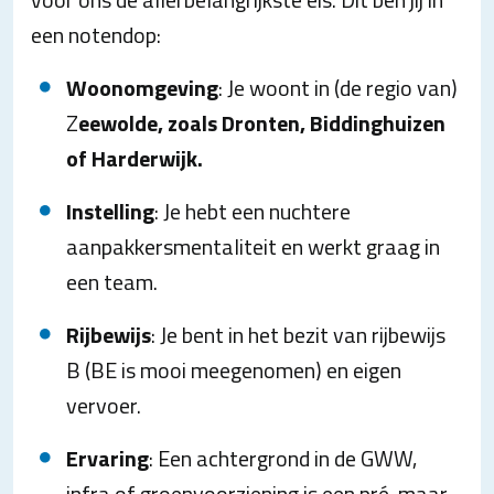
een notendop:
Woonomgeving
: Je woont in (de regio van)
Z
eewolde, zoals Dronten, Biddinghuizen
of Harderwijk.
Instelling
: Je hebt een nuchtere
aanpakkersmentaliteit en werkt graag in
een team.
Rijbewijs
: Je bent in het bezit van rijbewijs
B (BE is mooi meegenomen) en eigen
vervoer.
Ervaring
: Een achtergrond in de GWW,
infra of groenvoorziening is een pré, maar