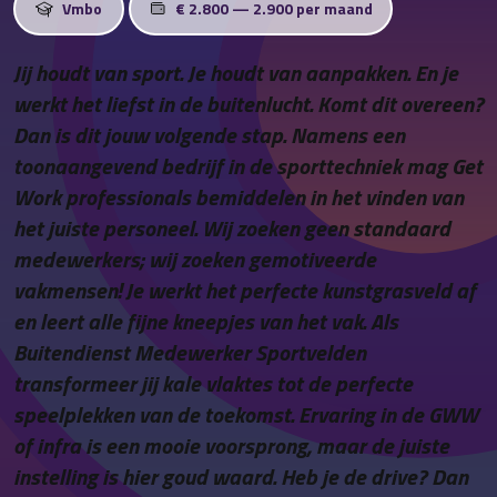
Vmbo
€ 2.800 — 2.900 per maand
Contact
Jij houdt van sport. Je houdt van aanpakken. En je
werkt het liefst in de buitenlucht. Komt dit overeen?
Dan is dit jouw volgende stap. Namens een
toonaangevend bedrijf in de sporttechniek mag Get
Work professionals bemiddelen in het vinden van
het juiste personeel. Wij zoeken geen standaard
medewerkers; wij zoeken gemotiveerde
vakmensen! Je werkt het perfecte kunstgrasveld af
en leert alle fijne kneepjes van het vak. Als
Buitendienst Medewerker Sportvelden
transformeer jij kale vlaktes tot de perfecte
speelplekken van de toekomst. Ervaring in de GWW
of infra is een mooie voorsprong, maar de juiste
instelling is hier goud waard. Heb je de drive? Dan