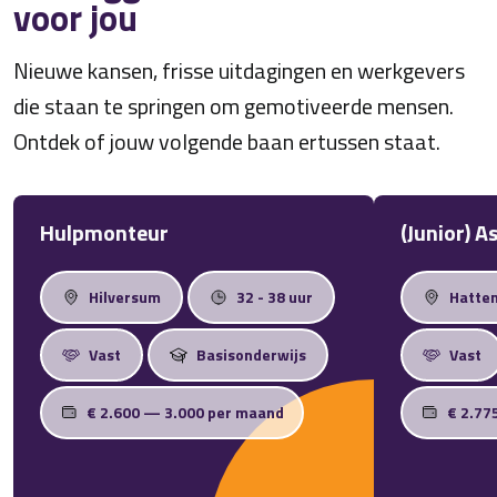
voor jou
Nieuwe kansen, frisse uitdagingen en werkgevers
die staan te springen om gemotiveerde mensen.
Ontdek of jouw volgende baan ertussen staat.
Hulpmonteur
(Junior) 
Hilversum
32 - 38 uur
Hatte
Vast
Basisonderwijs
Vast
€ 2.600 — 3.000 per maand
€ 2.77