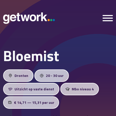
Bloemist
Home
Vacatures
Dronten
20 - 30 uur
Nieuws
Uitzicht op vaste dienst
Mbo niveau 4
Over ons
€ 14,71 — 15,31 per uur
Vestigingen