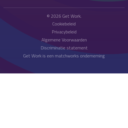
© 2026
Get Work
.
Cookiebeleid
Privacybeleid
Algemene Voorwaarden
Discriminatie statement
Get Work is een matchworks onderneming