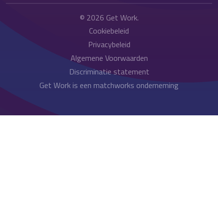
© 2026
Get Work
.
Cookiebeleid
Privacybeleid
Algemene Voorwaarden
Discriminatie statement
Get Work is een matchworks onderneming