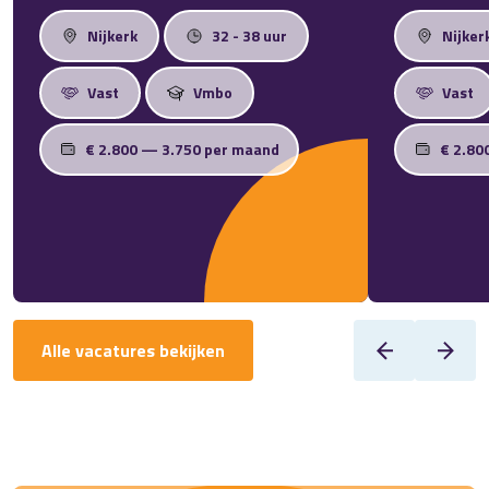
Nijkerk
32 - 38 uur
Nijker
Vast
Vmbo
Vast
€ 2.800 — 3.750 per maand
€ 2.80
Alle vacatures bekijken