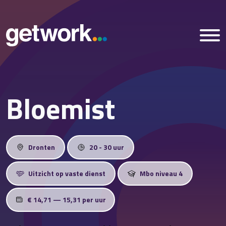
Bloemist
Home
Vacatures
Dronten
20 - 30 uur
Nieuws
Uitzicht op vaste dienst
Mbo niveau 4
Over ons
€ 14,71 — 15,31 per uur
Vestigingen