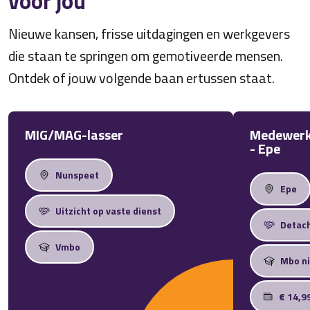
voor jou
Nieuwe kansen, frisse uitdagingen en werkgevers
die staan te springen om gemotiveerde mensen.
Ontdek of jouw volgende baan ertussen staat.
MIG/MAG-lasser
Medewerk
- Epe
Nunspeet
Epe
Uitzicht op vaste dienst
Detac
Vmbo
Mbo ni
€ 14,9