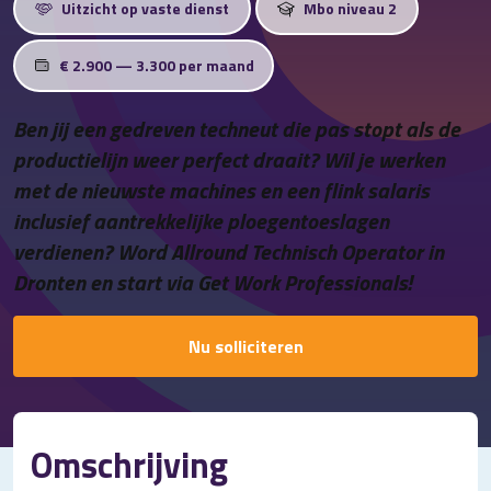
Uitzicht op vaste dienst
Mbo niveau 2
Contact
€ 2.900 — 3.300 per maand
Ben jij een gedreven techneut die pas stopt als de
productielijn weer perfect draait? Wil je werken
met de nieuwste machines en een flink salaris
inclusief aantrekkelijke ploegentoeslagen
verdienen? Word Allround Technisch Operator in
Dronten en start via Get Work Professionals!
Nu solliciteren
Omschrijving