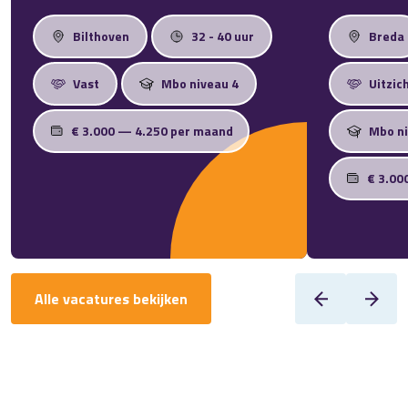
Bilthoven
32 - 40 uur
Breda
Vast
Mbo niveau 4
Uitzic
€ 3.000 — 4.250 per maand
Mbo ni
€ 3.00
Alle vacatures bekijken