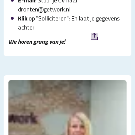
E-mail
: Stuur je CV naar
dronten@getwork.nl
Klik
op "Solliciteren": En laat je gegevens
achter.
We horen graag van je!