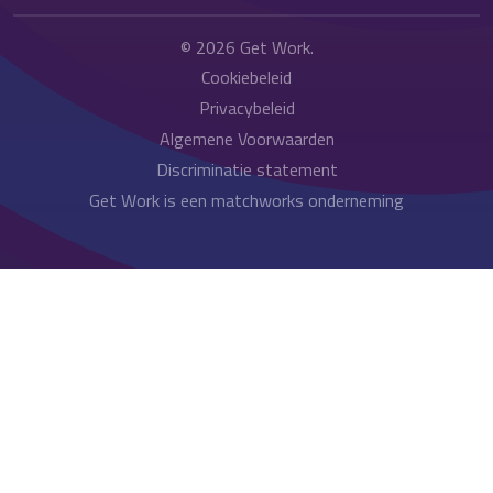
© 2026
Get Work
.
Cookiebeleid
Privacybeleid
Algemene Voorwaarden
Discriminatie statement
Get Work is een matchworks onderneming