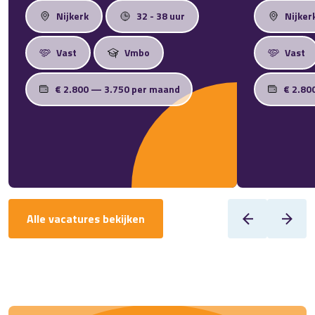
Nijkerk
32 - 38 uur
Nijker
Vast
Vmbo
Vast
€ 2.800 — 3.750 per maand
€ 2.80
Alle vacatures bekijken