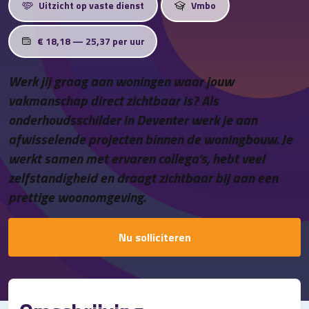
Uitzicht op vaste dienst
Vmbo
Contact
€ 18,18 — 25,37 per uur
Werk jij graag aan woningen waar jouw
vakmanschap direct zichtbaar is? Als
onderhoudsschilder in Deventer werk je aan
afwisselende projecten binnen de woningbouw. Je
werkt samen met ervaren collega’s, hebt veel
zelfstandigheid en draagt zichtbaar bij aan een
prettige woonomgeving.
Nu solliciteren