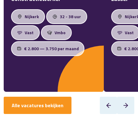
Nijkerk
32 - 38 uur
Nijker
Vast
Vmbo
Vast
€ 2.800 — 3.750 per maand
€ 2.80
Alle vacatures bekijken