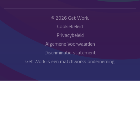
© 2026
Get Work
.
Cookiebeleid
Privacybeleid
Algemene Voorwaarden
Discriminatie statement
Get Work is een matchworks onderneming