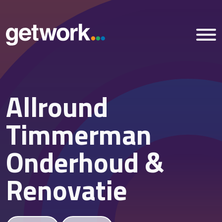
Allround
Home
Timmerman
Vacatures
Onderhoud &
Nieuws
Renovatie
Over ons
Vestigingen