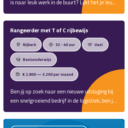
is naar leuk werk in de buurt? Lijkt het je leuk
een werkplek die past bij jouw ervaring,
om lekker lokaal te rijden als
ambities en wensen.
pendelchauffeur? Dan horen we graag snel
van je!
Rangeerder met T of C rijbewijs
Nijkerk
32 - 40 uur
Vast
Basisonderwijs
€ 2.800 — 3.200 per maand
Ben jij op zoek naar een nieuwe uitdaging bij
een snelgroeiend bedrijf in de logistiek, ben je
een expert in precisie en houd je er van om in
de nacht te werken? Lees dan snel verder,
want wij zijn op zoek naar een rangeerder