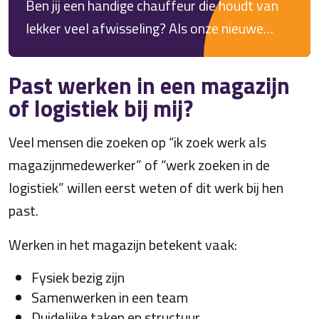
Ben jij een handige chauffeur die houdt van
passende baan.
lekker veel afwisseling? Als onze nieuwe
fulltime heftruckchauffeur zorg jij dat alles in
het magazijn op rolletjes loopt. Van het laden
Past werken in een magazijn
en lossen tot het checken van de kwaliteit: jij
of logistiek bij mij?
draait er je hand niet voor om! Je komt te
Veel mensen die zoeken op “ik zoek werk als
werken in een modern productiebedrijf,
magazijnmedewerker” of “werk zoeken in de
samen met een gezellig en enthousiast team.
logistiek” willen eerst weten of dit werk bij hen
Bij ons sta jij als medewerker écht op
past.
nummer één. En dat merk je, want je krijgt
van ons een top salaris!
Werken in het magazijn betekent vaak:
Fysiek bezig zijn
Samenwerken in een team
Duidelijke taken en structuur