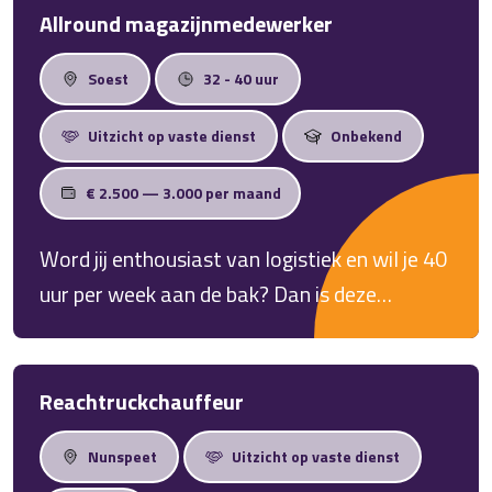
Allround magazijnmedewerker
Soest
32 - 40 uur
Uitzicht op vaste dienst
Onbekend
€ 2.500 — 3.000 per maand
Word jij enthousiast van logistiek en wil je 40
uur per week aan de bak? Dan is deze
afwisselende baan in de logistiek wellicht
iets voor jou!
Reachtruckchauffeur
Nunspeet
Uitzicht op vaste dienst