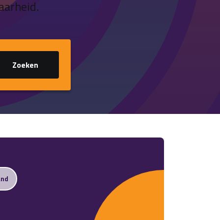
aarheid.
Zoeken
and