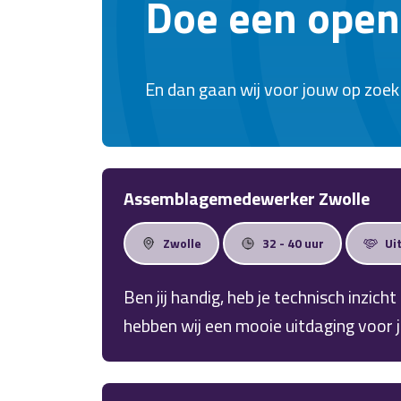
Doe een open 
En dan gaan wij voor jouw op zoek n
Assemblagemedewerker Zwolle
Zwolle
32 - 40 uur
Ui
Ben jij handig, heb je technisch inzic
hebben wij een mooie uitdaging voor 
producent van hoogwaardige zonweri
Assemblagemedewerker. Samen met je 