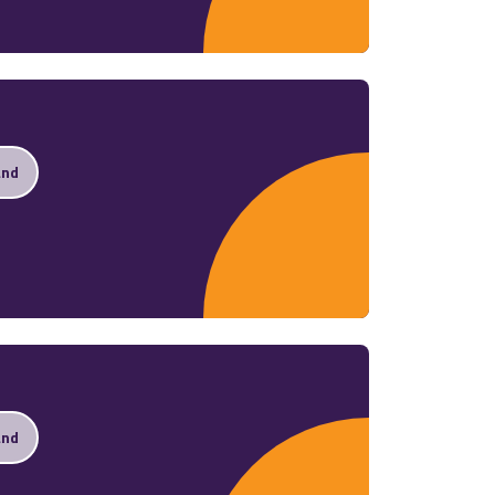
and
and