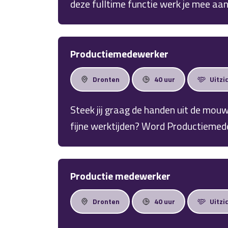
deze fulltime functie werk je mee aa
verpakkingen voor de farmaceutische 
eisen en arbeidsvoorwaarden.
Productiemedewerker
Dronten
40 uur
Uitzi
Steek jij graag de handen uit de mou
fijne werktijden? Word Productiemedewerker in 
functie leer jij een mooi vak in de ver
vroege dienst elke dag van een heerlij
Productie medewerker
Dronten
40 uur
Uitzi