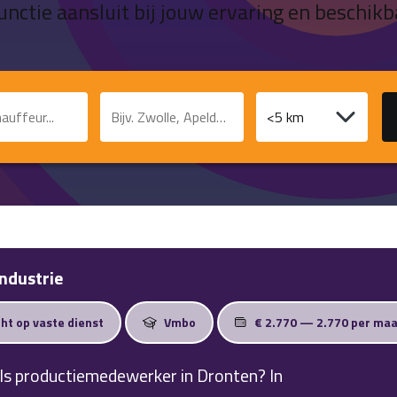
unctie aansluit bij jouw ervaring en beschikb
unctie of trefwoord
Plaats of postcode
Afstand
ndustrie
cht op vaste dienst
Vmbo
€ 2.770 — 2.770 per ma
als productiemedewerker in Dronten? In