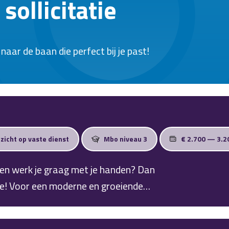
sollicitatie
aar de baan die perfect bij je past!
tzicht op vaste dienst
Mbo niveau 3
€ 2.700 — 3.2
ht en werk je graag met je handen? Dan
je! Voor een moderne en groeiende
ngssystemen in Zwolle zoeken wij een
collega's zorg je ervoor dat