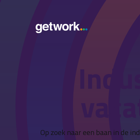
Indu
vaca
Op zoek naar een baan in de ind