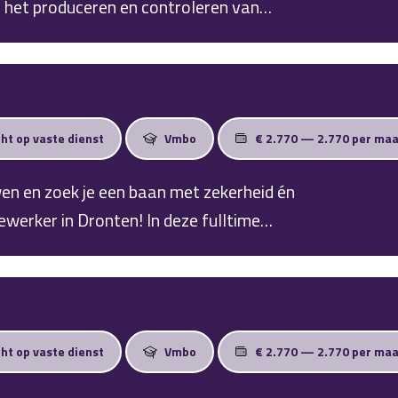
n het produceren en controleren van
industrie. Lees meer over de functie,
cht op vaste dienst
Vmbo
€ 2.770 — 2.770 per ma
wen en zoek je een baan met zekerheid én
Dronten! In deze fulltime
pakkingsindustrie en geniet je dankzij de
k lange, vrije middag.
cht op vaste dienst
Vmbo
€ 2.770 — 2.770 per ma