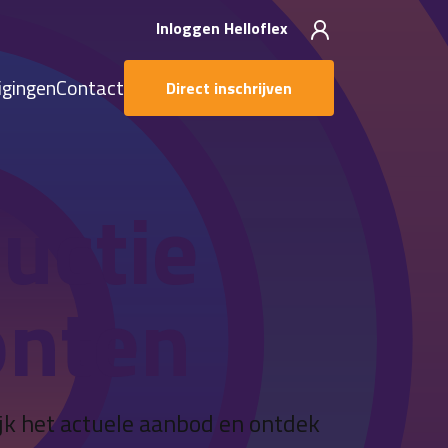
Inloggen Helloflex
igingen
Contact
Direct inschrijven
uctie
onten
ijk het actuele aanbod en ontdek