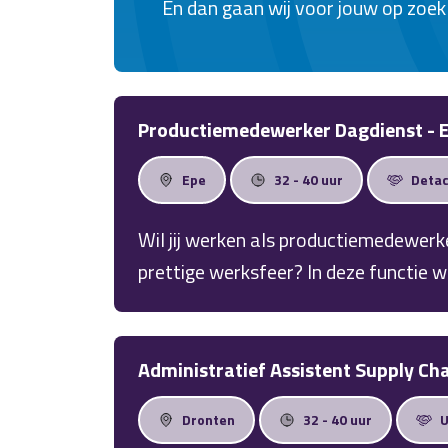
En dan gaan wij voor jouw op zoek n
Productiemedewerker Dagdienst - 
Epe
32 - 40 uur
Deta
Wil jij werken als productiemedewerk
prettige werksfeer? In deze functie w
assembleren van metalen gietijzeren ko
werkzaamheden, goede begeleiding en
stabiele productieomgeving.
Administratief Assistent Supply Cha
Dronten
32 - 40 uur
U