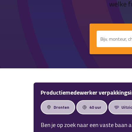
welke f
F
Productiemedewerker verpakkingsi
Dronten
40 uur
Uitzi
Ben je op zoek naar een vaste baan 