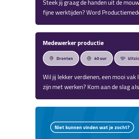
Steek jij graag de handen uit de mou
fijne werktijden? Word Productiemedewerker in 
functie leer jij een mooi vak in de ver
vroege dienst elke dag van een heerlij
Medewerker productie
Dronten
40 uur
Uitzi
Wil jij lekker verdienen, een mooi vak
zijn met werken? Kom aan de slag al
urenlange reistijd of files, maar gewo
een uurloon van € 15,99 bruto en een g
helemaal op je plek. En het mooiste? 
Niet kunnen vinden wat je zocht?