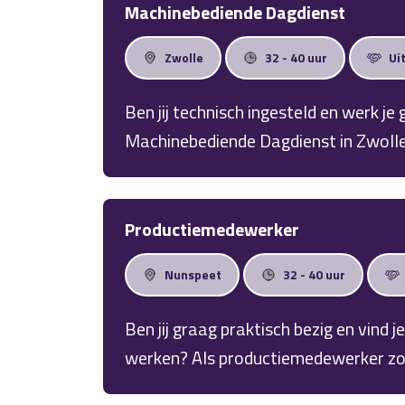
maatwerkproducten vakkundig worden
Machinebediende Dagdienst
levering aan tevreden klanten. Geen dag is hetzelfde. Je werkt in een nette
Zwolle
32 - 40 uur
Ui
productieomgeving waar kwaliteit, 
staan.
Ben jij technisch ingesteld en werk 
Machinebediende Dagdienst in Zwolle 
soepel en veilig blijft verlopen. Je 
hebt vaste werktijden in dagdienst en
2.800 bruto per maand. Ervaring is
Productiemedewerker
technisch inzicht en de juiste motiva
Nunspeet
32 - 40 uur
Ben jij graag praktisch bezig en vind 
werken? Als productiemedewerker zorg
manier worden gemaakt, gecontrolee