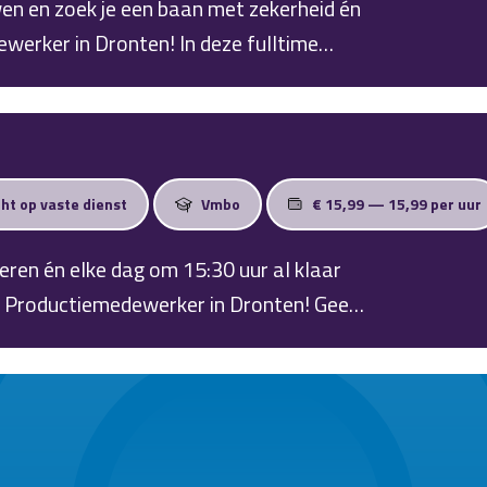
wen en zoek je een baan met zekerheid én
Dronten! In deze fulltime
pakkingsindustrie en geniet je dankzij de
k lange, vrije middag.
cht op vaste dienst
Vmbo
€ 15,99 — 15,99 per uur
 leren én elke dag om 15:30 uur al klaar
s Productiemedewerker in Dronten! Geen
on een fijne werkplek dicht bij huis. Met
ezellig team om je heen, zit je hier
Je hebt nog wat aan je middag!