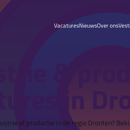
Vacatures
Nieuws
Over ons
Vest
strie & prod
tures in Dr
ustrie of productie in de regio Dronten? Bek