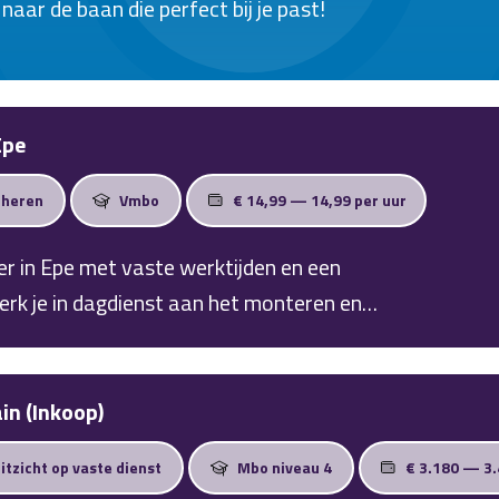
aar de baan die perfect bij je past!
Epe
cheren
Vmbo
€ 14,99 — 14,99 per uur
er in Epe met vaste werktijden en een
erk je in dagdienst aan het monteren en
ppelingen. Je krijgt duidelijke
 werkt samen met collega’s in een
in (Inkoop)
itzicht op vaste dienst
Mbo niveau 4
€ 3.180 — 3