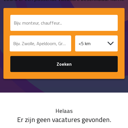
Contact
Functie of trefwoord
Plaats of postcode
Afstand
Zoeken
Helaas
Er zijn geen vacatures gevonden.