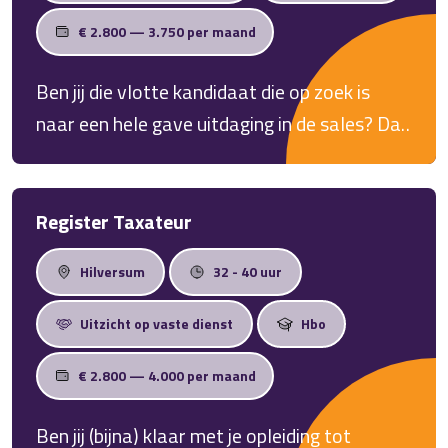
€ 2.800 — 3.750 per maand
Ben jij die vlotte kandidaat die op zoek is
naar een hele gave uitdaging in de sales? Dan
horen we graag snel van je!
Register Taxateur
Hilversum
32 - 40 uur
Uitzicht op vaste dienst
Hbo
€ 2.800 — 4.000 per maand
Ben jij (bijna) klaar met je opleiding tot