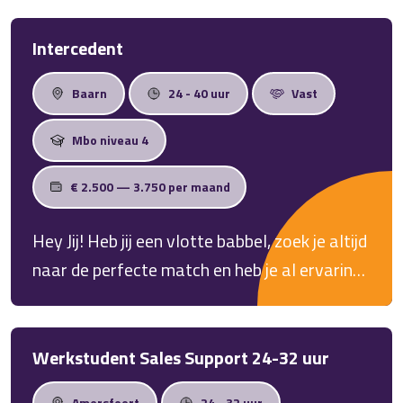
Intercedent
Baarn
24 - 40 uur
Vast
Mbo niveau 4
€ 2.500 — 3.750 per maand
Hey Jij! Heb jij een vlotte babbel, zoek je altijd
naar de perfecte match en heb je al ervaring
als Intercedent? Mooi, dan hebben wij de
juiste baan voor jou!
Werkstudent Sales Support 24-32 uur
Amersfoort
24 - 32 uur