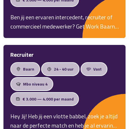
Ben jij een ervaren intercedent, recruiter of
commercieel medewerker? Get Work Baarn
zoekt een ervaren intercedent voor 24–40
uur per week. Bouw klantrelaties op en
match kandidaten met bedrijven in de regio.
Recruiter
Baarn
24 - 40 uur
Vast
Mbo niveau 4
€ 3.000 — 4.000 per maand
Hey Jij! Heb jij een vlotte babbel, zoek je altijd
naar de perfecte match en heb je al ervaring