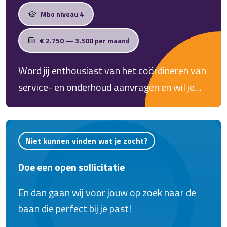
Mbo niveau 4
€ 2.750 — 3.500 per maand
Word jij enthousiast van het coördineren van
service- en onderhoud aanvragen en wil je
deel uitmaken van een bedrijf dat staat voor
kwaliteit en innovatie? Dan is deze functie
perfect voor jou!
Niet kunnen vinden wat je zocht?
Doe een open sollicitatie
En dan gaan wij voor jouw op zoek naar de
baan die perfect bij je past!