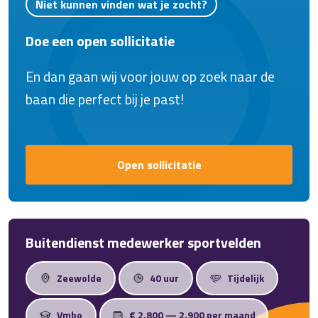
Niet kunnen vinden wat je zocht?
Solliciteer nu en word onderdeel van een
Doe een open sollicitatie
hecht, deskundig team waar jouw inzet
wordt gewaardeerd.
En dan gaan wij voor jouw op zoek naar de
baan die perfect bij je past!
Open sollicitatie
Buitendienst medewerker sportvelden
Zeewolde
40 uur
Tijdelijk
Vmbo
€ 2.800 — 2.900 per maand