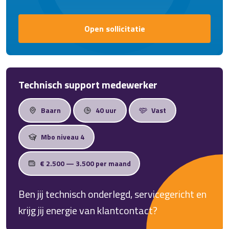
Open sollicitatie
Technisch support medewerker
Baarn
40 uur
Vast
Mbo niveau 4
€ 2.500 — 3.500 per maand
Ben jij technisch onderlegd, servicegericht en
krijg jij energie van klantcontact?