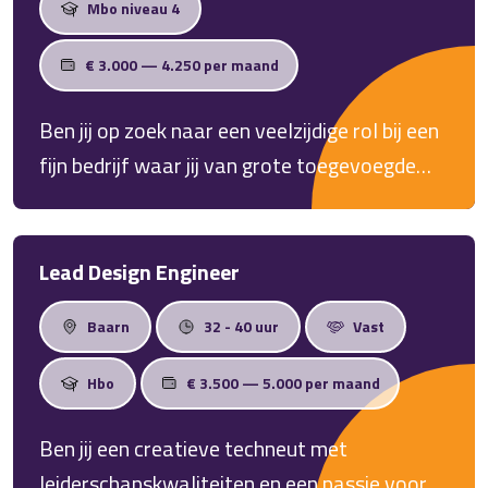
Mbo niveau 4
€ 3.000 — 4.250 per maand
Ben jij op zoek naar een veelzijdige rol bij een
fijn bedrijf waar jij van grote toegevoegde
waarde bent? Lees dan snel verder!
Lead Design Engineer
Baarn
32 - 40 uur
Vast
Hbo
€ 3.500 — 5.000 per maand
Ben jij een creatieve techneut met
leiderschapskwaliteiten en een passie voor