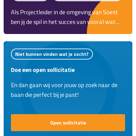
Als Projectleider in de omgeving van Soest
ben jij de spil in het succes van vooral wat
kleinere projecten waaronder renovatie-,
onderhouds- en serviceprojecten. Jij zorgt
ervoor dat alles van calculatie, planning en
Niet kunnen vinden wat je zocht?
werkvoorbereiding tot uitvoering, nazorg en
Doe een open sollicitatie
administratie tot in de puntjes geregeld is!
En dan gaan wij voor jouw op zoek naar de
baan die perfect bij je past!
Open sollicitatie