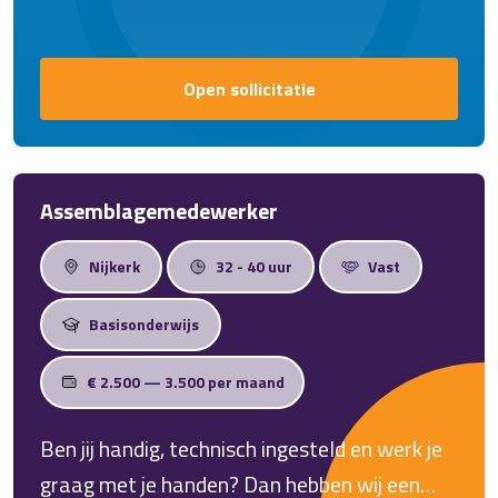
Open sollicitatie
Assemblagemedewerker
Nijkerk
32 - 40 uur
Vast
Basisonderwijs
€ 2.500 — 3.500 per maand
Ben jij handig, technisch ingesteld en werk je
graag met je handen? Dan hebben wij een