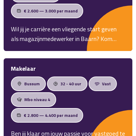
€ 2.600 — 3.000 per maand
Wil jij je carrière een vliegende start geven
als magazijnmedewerker in Baarn? Kom
werken in een enthousiast team, krijg volop
kansen om jezelf te ontwikkelen én uitzicht
op een vast contract. Neem het heft in eigen
Makelaar
handen en solliciteer vandaag nog!
Bussum
32 - 40 uur
Vast
Mbo niveau 4
€ 2.800 — 4.400 per maand
Ben jij klaar om jouw passie voor vastgoed te