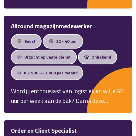
mooie baan voor je in Nijkerk!
Allround magazijnmedewerker
Soest
32 - 40 uur
Uitzicht op vaste dienst
Onbekend
€ 2.500 — 3.000 per maand
Word jij enthousiast van logistiek en wil je 40
uur per week aan de bak? Dan is deze
afwisselende baan in de logistiek wellicht
iets voor jou!
Order en Client Specialist