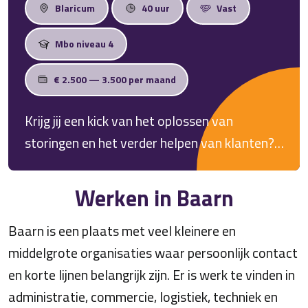
Blaricum
40 uur
Vast
Mbo niveau 4
€ 2.500 — 3.500 per maand
Krijg jij een kick van het oplossen van
storingen en het verder helpen van klanten?
Heb jij twee rechterhanden, kennis van
techniek en sleutel je graag? Dan zijn we voor
Werken in Baarn
deze fulltime vacature in de omgeving van
Baarn is een plaats met veel kleinere en
Blaricum op zoek naar jou.
middelgrote organisaties waar persoonlijk contact
en korte lijnen belangrijk zijn. Er is werk te vinden in
administratie, commercie, logistiek, techniek en