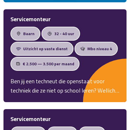
Servicemonteur
Baarn
32 - 40 uur
Uitzicht op vaste dienst
Mbo niveau 4
€ 2.500 — 3.500 per maand
Ben jij een techneut die openstaat voor
techniek die ze niet op school leren? Wellicht
is dit dan jouw technische nieuwe uitdaging!
Servicemonteur