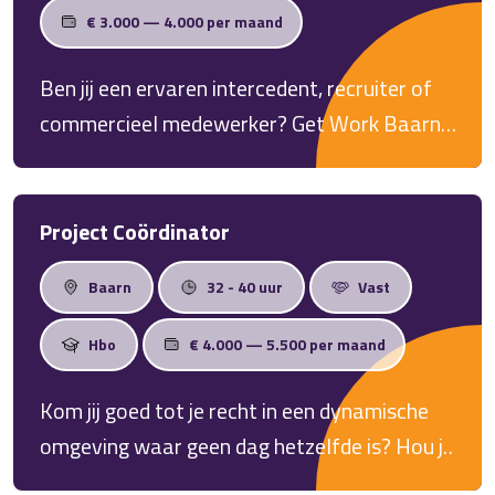
€ 3.000 — 4.000 per maand
Ben jij een ervaren intercedent, recruiter of
commercieel medewerker? Get Work Baarn
zoekt een ervaren intercedent voor 24–40
uur per week. Bouw klantrelaties op en
match kandidaten met bedrijven in de regio.
Project Coördinator
Baarn
32 - 40 uur
Vast
Hbo
€ 4.000 — 5.500 per maand
Kom jij goed tot je recht in een dynamische
omgeving waar geen dag hetzelfde is? Hou je
van aanpakken en zaken op orde stellen?