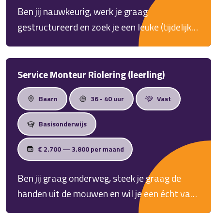
Ben jij nauwkeurig, werk je graag
gestructureerd en zoek je een leuke (tijdelijke)
baan waarin je écht iets toevoegt? Dan
hebben wij een mooie uitdaging voor je!
Service Monteur Riolering (leerling)
Baarn
36 - 40 uur
Vast
Basisonderwijs
€ 2.700 — 3.800 per maand
Ben jij graag onderweg, steek je graag de
handen uit de mouwen en wil je een écht vak
leren? Dan is deze baan als Service Monteur