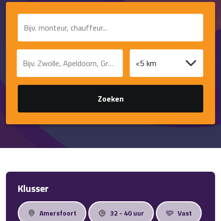
Contact
Functie of trefwoord
Plaats of postcode
Afstand
Zoeken
Klusser
Amersfoort
32 - 40 uur
Vast