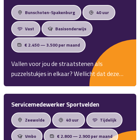
Bunschoten-Spakenburg
40 uur
Vast
Basisonderwijs
€ 2.450 — 3.500 per maand
Vallen voor jou de straatstenen als
puzzelstukjes in elkaar? Wellicht dat deze
vacature dan iets voor jou is!
Servicemedewerker Sportvelden
Zeewolde
40 uur
Tijdelijk
Vmbo
€ 2.800 — 2.900 per maand