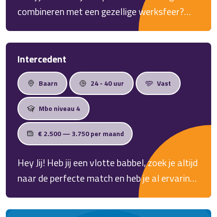
combineren met een gezellige werksfeer?
Dan hebben wij de perfecte match voor jou
als Makelaar!
Intercedent
Baarn
24 - 40 uur
Vast
Mbo niveau 4
€ 2.500 — 3.750 per maand
Hey Jij! Heb jij een vlotte babbel, zoek je altijd
naar de perfecte match en heb je al ervaring
als Intercedent? Mooi, dan hebben wij de
juiste baan voor jou!