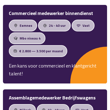
Dan is dit jouw nieuwe baan!
Commercieel medewerker binnendienst
Eemnes
24 - 40 uur
Vast
Mbo niveau 4
€ 2.800 — 3.500 per maand
Een kans voor commercieel en klantgericht
talent!
Assemblagemedewerker Bedrijfswagens
Nijkerk
32 - 40 uur
Vast