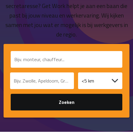
Contact
secretaresse? Get Work helpt je aan een baan die
past bij jouw niveau en werkervaring. Wij kijken
samen met jou wat er mogelijk is bij werkgevers in
de regio.
Functie of trefwoord
Plaats of postcode
Afstand
Zoeken